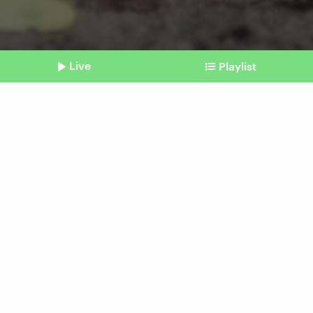
Live
Playlist
©
IMAGO | SuperStock
Shownotes
Forschung
Komodowaran: Das Reptil
mit den Eisenzähnen
Beitrag aus unserem Archiv vom 25. Juli 2024