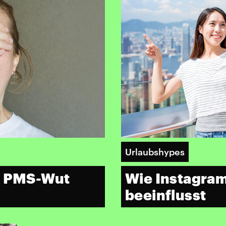
Urlaubshypes
er PMS-Wut
Wie Instagram
beeinflusst