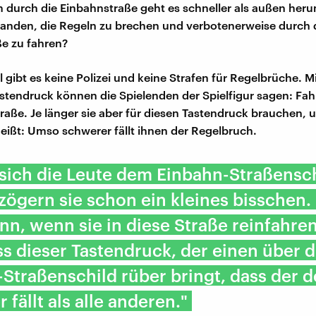
 durch die Einbahnstraße geht es schneller als außen her
banden, die Regeln zu brechen und verbotenerweise durch 
e zu fahren?
l gibt es keine Polizei und keine Strafen für Regelbrüche. M
stendruck können die Spielenden der Spielfigur sagen: Fah
raße. Je länger sie aber für diesen Tastendruck brauchen, 
Heißt: Umso schwerer fällt ihnen der Regelbruch.
sich die Leute dem Einbahn-Straßensc
zögern sie schon ein kleines bisschen.
nn, wenn sie in diese Straße reinfahren
s dieser Tastendruck, der einen über d
Straßenschild rüber bringt, dass der d
 fällt als alle anderen."