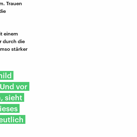
um. Trauen
die
it einem
r durch die
umso stärker
hild
 Und vor
, sieht
ieses
eutlich