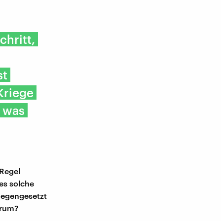
chritt,
st
Kriege
, was
 Regel
es solche
tgegengesetzt
arum?