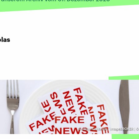
las
©
picture alliance / imageBROKER | 