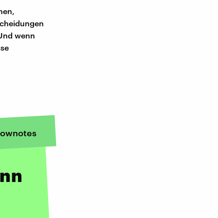
hen,
tscheidungen
. Und wenn
sse
ownotes
enn