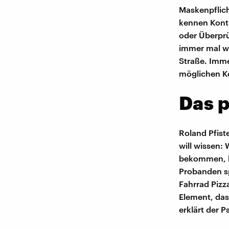
Maskenpflich
kennen Kontr
oder Überpr
immer mal wi
Straße. Imme
möglichen Ko
Das 
Roland Pfist
will wissen:
bekommen, ha
Probanden sp
Fahrrad Pizza
Element, das
erklärt der 