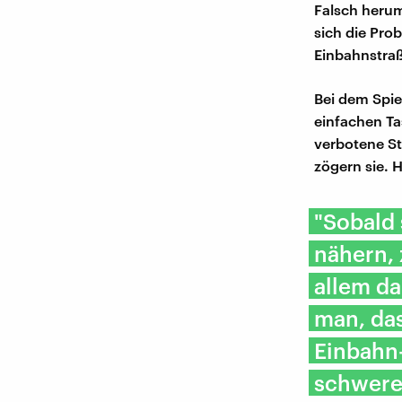
Falsch herum
sich die Pro
Einbahnstraß
Bei dem Spie
einfachen Ta
verbotene St
zögern sie. 
"Sobald 
nähern, 
allem da
man, das
Einbahn-
schwerer