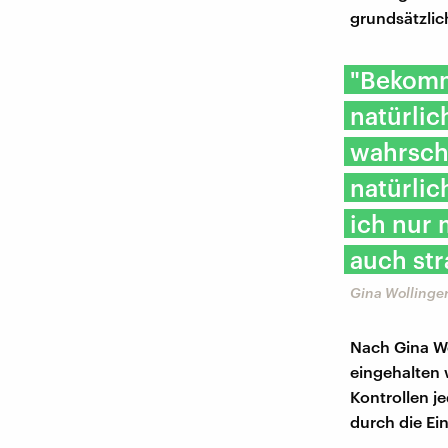
grundsätzlic
"Bekommt
natürlic
wahrsche
natürlic
ich nur 
auch str
Gina Wollinger
Nach Gina Wo
eingehalten 
Kontrollen j
durch die Ei