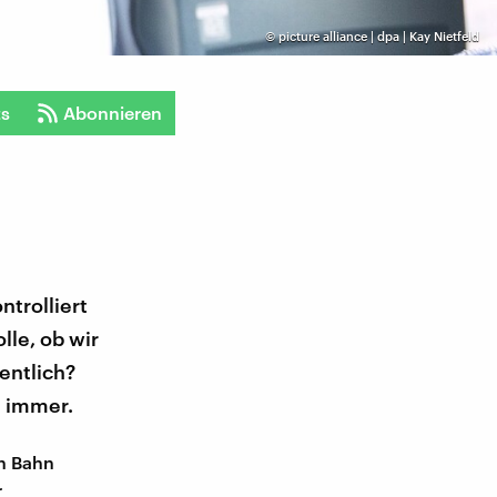
©
picture alliance | dpa | Kay Nietfeld
ts
Abonnieren
ntrolliert
lle, ob wir
entlich?
t immer.
en Bahn
r