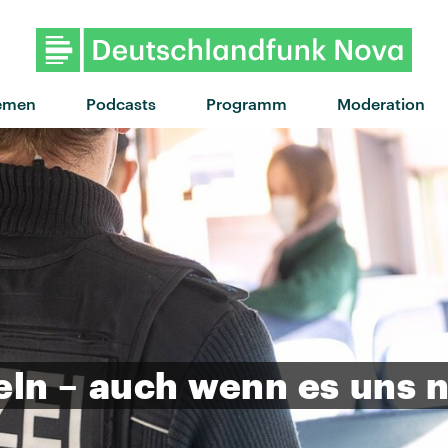
emen
Podcasts
Programm
Moderation
eln
–
auch
wenn
es
uns
n