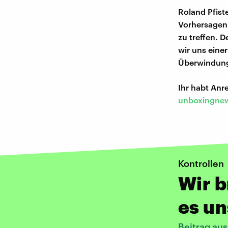
Roland Pfist
Vorhersagen 
zu treffen. 
wir uns eine
Überwindun
Ihr habt An
unboxingnew
Kontrollen
Wir 
es un
Beitrag au