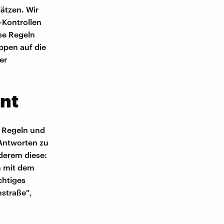
ätzen. Wir
-Kontrollen
se Regeln
ppen auf die
er
nt
u Regeln und
 Antworten zu
derem diese:
h mit dem
chtiges
nstraße",