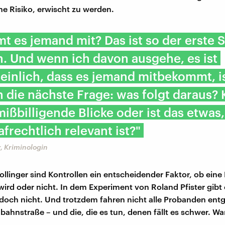
he Risiko, erwischt zu werden.
 es jemand mit? Das ist so der erste S
h. Und wenn ich davon ausgehe, es ist
inlich, dass es jemand mitbekommt, i
h die nächste Frage: was folgt daraus? 
mißbilligende Blicke oder ist das etwas
afrechtlich relevant ist?"
, Kriminologin
llinger sind Kontrollen ein entscheidender Faktor, ob eine
wird oder nicht. In dem Experiment von Roland Pfister gibt 
edoch nicht. Und trotzdem fahren nicht alle Probanden en
nbahnstraße – und die, die es tun, denen fällt es schwer. W