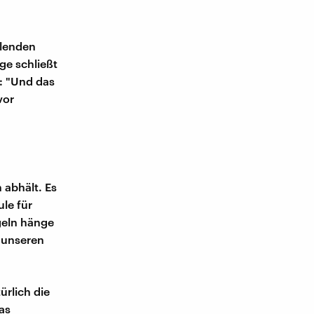
elenden
ge schließt
n: "Und das
vor
 abhält. Es
le für
geln hänge
 unseren
ürlich die
das