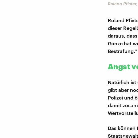
Roland Pfister
Roland Pfist
dieser Regel
daraus, dass
Ganze hat wo
Bestrafung."
Angst vo
Natürlich is
gibt aber no
Polizei und 
damit zusamm
Wertvorstell
Das können L
Staatsgewalt.