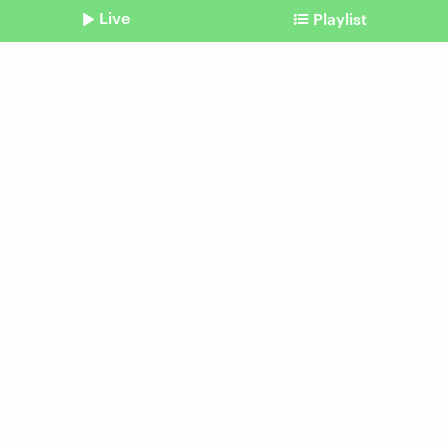
Live
Playlist
©
IMAGO / YAY Images
Shownotes
Kontrollverlust
Alltagssüchte wieder
loswerden
vom 25. Januar 2026