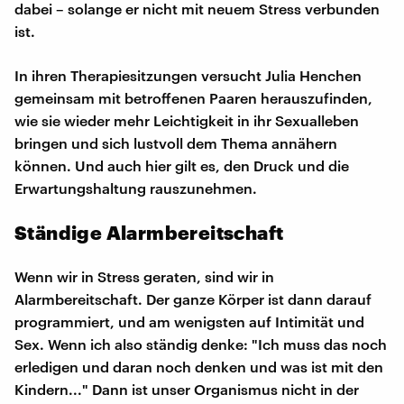
dabei – solange er nicht mit neuem Stress verbunden
ist.
In ihren Therapiesitzungen versucht Julia Henchen
gemeinsam mit betroffenen Paaren herauszufinden,
wie sie wieder mehr Leichtigkeit in ihr Sexualleben
bringen und sich lustvoll dem Thema annähern
können. Und auch hier gilt es, den Druck und die
Erwartungshaltung rauszunehmen.
Ständige Alarmbereitschaft
Wenn wir in Stress geraten, sind wir in
Alarmbereitschaft. Der ganze Körper ist dann darauf
programmiert, und am wenigsten auf Intimität und
Sex. Wenn ich also ständig denke: "Ich muss das noch
erledigen und daran noch denken und was ist mit den
Kindern..." Dann ist unser Organismus nicht in der