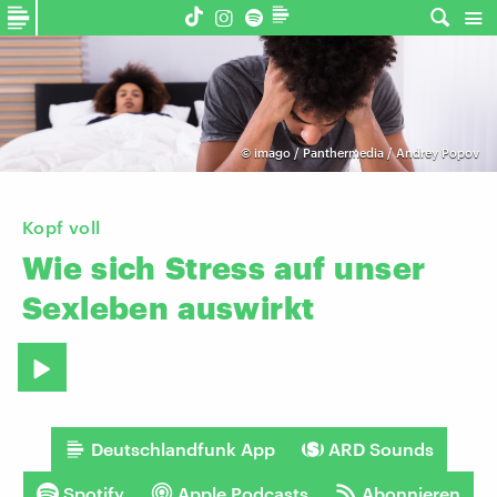
©
imago / Panthermedia / Andrey Popov
Kopf voll
Wie
sich
Stress
auf
unser
Sexleben
auswirkt
Deutschlandfunk App
ARD Sounds
Spotify
Apple Podcasts
Abonnieren