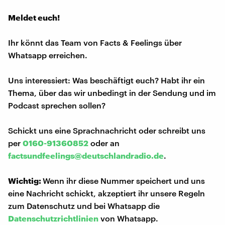
Meldet euch!
Ihr könnt das Team von Facts & Feelings über
Whatsapp erreichen.
Uns interessiert: Was beschäftigt euch? Habt ihr ein
Thema, über das wir unbedingt in der Sendung und im
Podcast sprechen sollen?
Schickt uns eine Sprachnachricht oder schreibt uns
per
0160-91360852
oder an
factsundfeelings@deutschlandradio.de
.
Wichtig:
Wenn ihr diese Nummer speichert und uns
eine Nachricht schickt, akzeptiert ihr unsere Regeln
zum Datenschutz und bei Whatsapp die
Datenschutzrichtlinien
von Whatsapp.