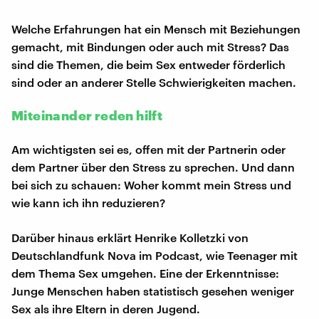
Welche Erfahrungen hat ein Mensch mit Beziehungen
gemacht, mit Bindungen oder auch mit Stress? Das
sind die Themen, die beim Sex entweder förderlich
sind oder an anderer Stelle Schwierigkeiten machen.
Miteinander reden hilft
Am wichtigsten sei es, offen mit der Partnerin oder
dem Partner über den Stress zu sprechen. Und dann
bei sich zu schauen: Woher kommt mein Stress und
wie kann ich ihn reduzieren?
Darüber hinaus erklärt Henrike Kolletzki von
Deutschlandfunk Nova im Podcast, wie Teenager mit
dem Thema Sex umgehen. Eine der Erkenntnisse:
Junge Menschen haben statistisch gesehen weniger
Sex als ihre Eltern in deren Jugend.