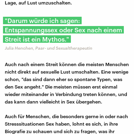
Lage, auf Lust umzuschalten.
"Darum würde ich sagen:
Entspannungssex oder Sex nach einem
Streit ist ein Mythos."
Julia Henchen, Paar- und Sexualtherapeutin
Auch nach einem Streit können die meisten Menschen
nicht direkt auf sexuelle Lust umschalten. Eine wenige
schon, "das sind dann eher so spontane Typen, was
den Sex angeht." Die meisten müssen erst einmal
wieder miteinander in Verbindung treten können, und
das kann dann vielleicht in Sex übergehen.
Auch für Menschen, die besonders gerne in oder nach
Stresssituationen Sex haben, lohnt es sich, in ihre
Biografie zu schauen und sich zu fragen, was ihr