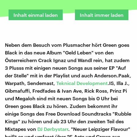
Inhalt einmal laden
Inhalt immer laden
Neben dem Besuch vom Plusmacher hört Green goes
Black in das neue Album "Geld Leben" von den
Österreichern Crack Ignaz und Wandl rein, hat zudem
3 Plusss mit einigen neuen Songs aus seiner EP "Auf
der Stelle" mit in der Playlist und auch Anderson.Paak,
Warpath, Sendemast,
Teknical Development
.IS, Illa J.,
Gibmafuffi, Fredfades & Ivan Ave, Rick Ross, Prinz Pi
und Megaloh sind mit neuen Songs bis 0 Uhr bei
Green goes Black zu hören. Zudem bekommt ihr
einige Songs des Free Download Soundtracks "Rubble
Kings" zu hören und ab 23 Uhr den zweiten Teil des
Mixtapes von
DJ Dørbystarr
. "Neuer Leipziger Flavour"
heißt es und umfasst über 25 Acts und Crews aus