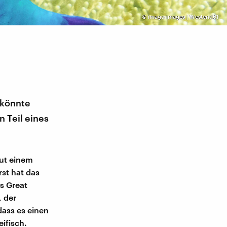
©
imago images | Westend61
 könnte
n Teil eines
aut einem
st hat das
s Great
 der
dass es einen
ifisch.