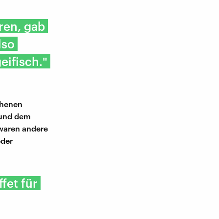
ren, gab
lso
eifisch."
chenen
f und dem
waren andere
eder
fet für