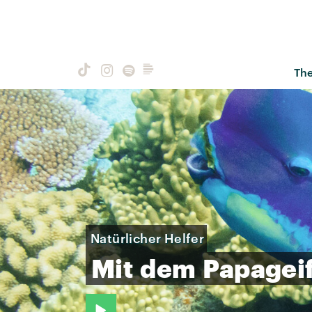
Th
Natürlicher Helfer
Mit
dem
Papagei