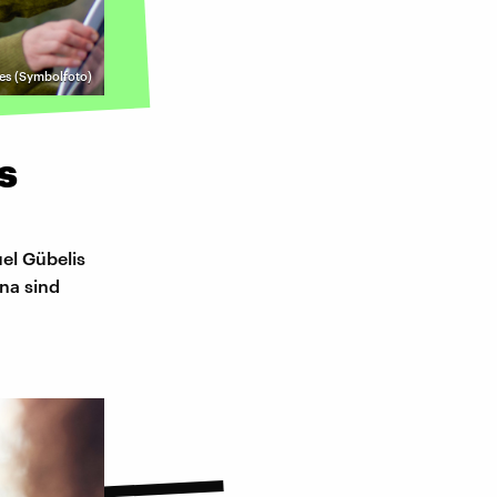
es (Symbolfoto)
s
el Gübelis
na sind