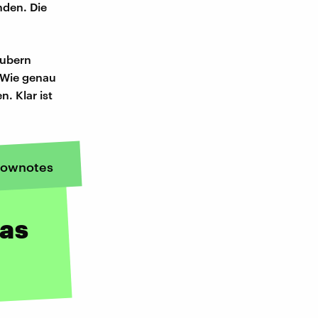
nden. Die
äubern
. Wie genau
. Klar ist
ownotes
das