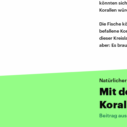
könnten sich
Korallen wü
Die Fische k
befallene Ko
dieser Kreis
aber: Es brau
Natürlicher
Mit d
Kora
Beitrag au