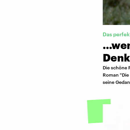
Das perfe
…wenn
Denk
Die schöne F
Roman "Die 
seine Gedank