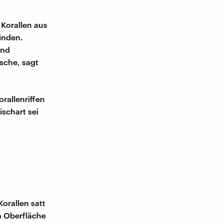
Korallen aus
winden.
und
ische, sagt
rallenriffen
ischart sei
orallen satt
en Oberfläche