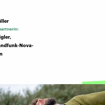
:
ller
artnerin:
gler,
andfunk-Nova-
in