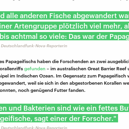
d alle anderen Fische abgewandert wa
iner Artengruppe plötzlich viel mehr, a
bis achtmal so viele: Das war der Papag
r, Deutschlandfunk-Nova-Reporterin
es Papageifischs haben die Forschenden an zwei ausgebli
orallenriffs
gefunden
– im australischen Great Barrier Ree
ipel im Indischen Ozean. Im Gegensatz zum Papageifisch 
bgewandert, weil sie sich in den abgestorbenen Korallen w
konnten, noch genügend Futter fanden.
en und Bakterien sind wie ein fettes Buf
geifische, sagt einer der Forscher."
r, Deutschlandfunk-Nova-Reporterin