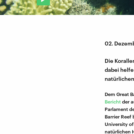
02. Dezem
Die Koralle
dabei helfe
natürlichen
Dem Great Ba
Bericht
der a
Parlament d
Barrier Reef
University o
natürlichen 