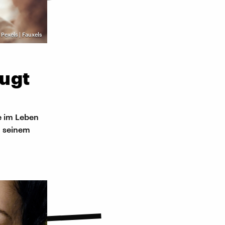
©
Pexels | Fauxels
ugt
le im Leben
n seinem