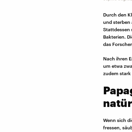
Durch den K
und sterben a
Stattdessen
Bakterien. D
das Forsche
Nach ihren E
um etwa zwan
zudem stark
Papag
natür
Wenn sich di
fressen, säu