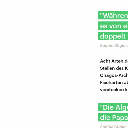
"Währen
es von e
doppelt 
Sophie Stigle
Acht Arten d
Stellen des K
Chagos-Arch
Fischarten a
verstecken 
"Die Alg
die Papa
Sophie Stigle