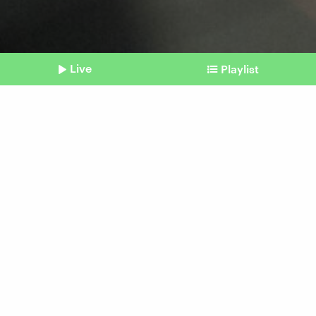
Live
Playlist
©
picture alliance / SvenSimon-ThePresidentialOfficeU | Presidential Office of
Ukraine (Archivbild)
Shownotes
Korruptionsverdacht
Wohnung von Selenskyjs
Stabschef Andrij Jermak
durchsucht
vom 28. November 2025