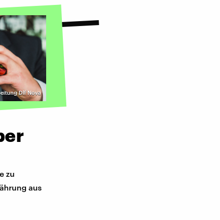
beitung Dlf Nova
per
e zu
nährung aus