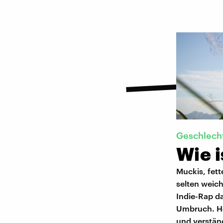
Geschlecht
Wie 
Muckis, fet
selten weic
Indie-Rap d
Umbruch. He
und verständ