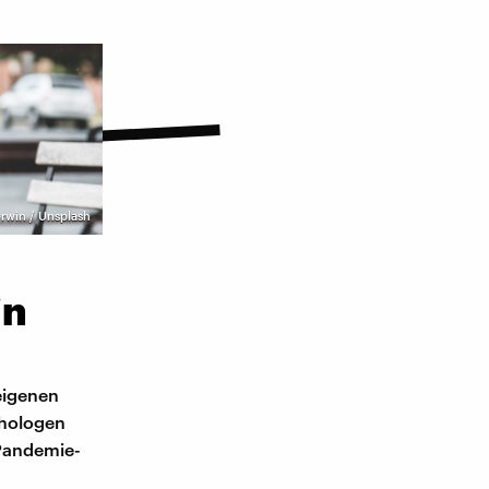
rwin / Unsplash
in
 eigenen
chologen
 Pandemie-