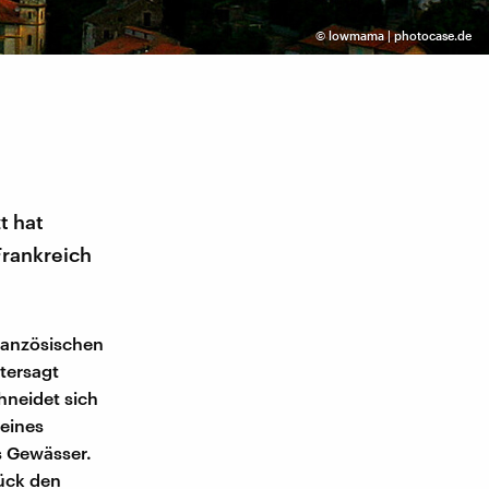
©
lowmama | photocase.de
t hat
Frankreich
französischen
ntersagt
hneidet sich
seines
s Gewässer.
tück den