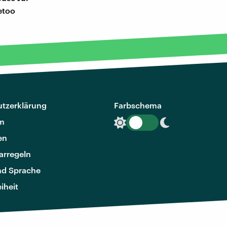
etoo
tzerklärung
Farbschema
m
en
rregeln
nd Sprache
eiheit