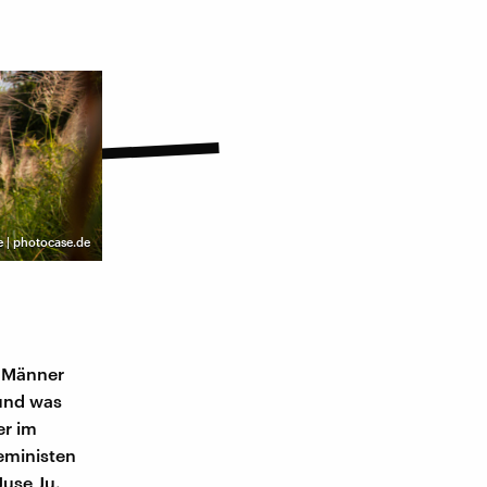
e | photocase.de
d Männer
 und was
er im
eministen
Juse Ju.