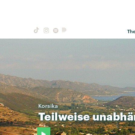
Th
Korsika
Teilweise
unabhä