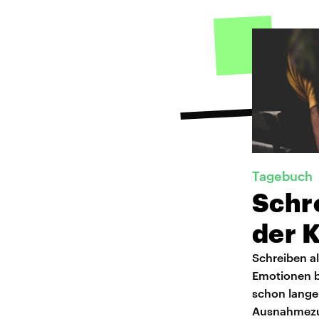
Tagebuch
Schre
der K
Schreiben al
Emotionen b
schon lange
Ausnahmezus