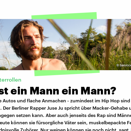
©
benicc
errollen
ist ein Mann ein Mann?
te Autos und flache Anmachen - zumindest im Hip Hop sin
h. Der Berliner Rapper Juse Ju spricht über Macker-Gehabe
agegen setzen kann. Aber auch jenseits des Rap sind Männ
ute können sie fürsorgliche Väter sein, muskelbepackte F
nisvolle Zuhörer. Nur weinen können sie noch nicht, sagt 