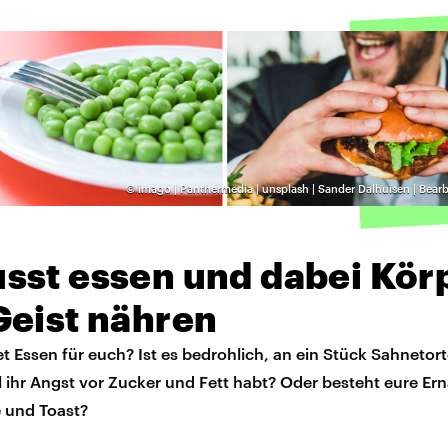
©
imago | Panthermedia | unsplash | Sander Dalhuisen | Bear
sst essen und dabei Kör
Geist nähren
 Essen für euch? Ist es bedrohlich, an ein Stück Sahnetort
l ihr Angst vor Zucker und Fett habt? Oder besteht eure Er
 und Toast?