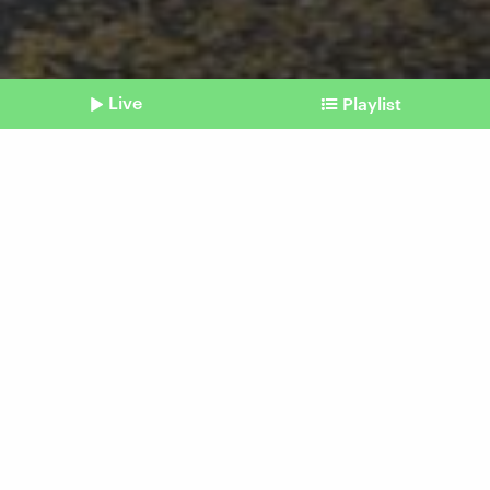
Live
Playlist
©
picture alliance/KEYSTONE | GAETAN BALLY
Shownotes
Was kann weg?
Krach im Herbst:
Laubbläser
vom 30. September 2025