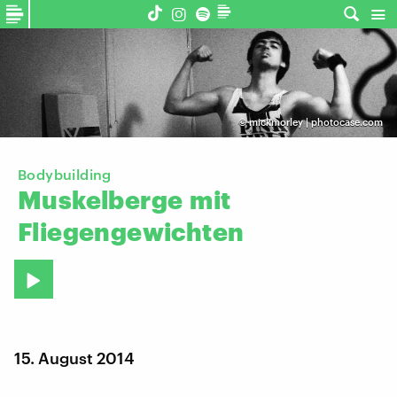
©
mickmorley | photocase.com
Bodybuilding
Muskelberge
mit
Fliegengewichten
15. August 2014