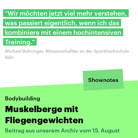
"Wir möchten jetzt viel mehr verstehen,
was passiert eigentlich, wenn ich das
kombiniere mit einem hochintensiven
Training."
Michael Behringer, Wissenschaftler an der Sporthochschule
Köln
Shownotes
Bodybuilding
Muskelberge mit
Fliegengewichten
Beitrag aus unserem Archiv vom 15. August