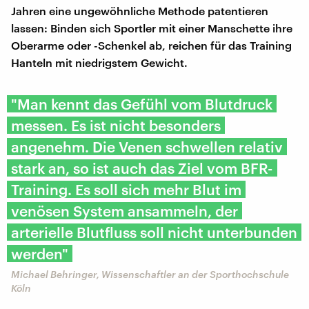
Jahren eine ungewöhnliche Methode patentieren
lassen: Binden sich Sportler mit einer Manschette ihre
Oberarme oder -Schenkel ab, reichen für das Training
Hanteln mit niedrigstem Gewicht.
"Man kennt das Gefühl vom Blutdruck
messen. Es ist nicht besonders
angenehm. Die Venen schwellen relativ
stark an, so ist auch das Ziel vom BFR-
Training. Es soll sich mehr Blut im
venösen System ansammeln, der
arterielle Blutfluss soll nicht unterbunden
werden"
Michael Behringer, Wissenschaftler an der Sporthochschule
Köln