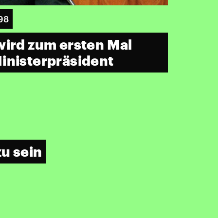
98
wird zum ersten Mal
inisterpräsident
zu sein