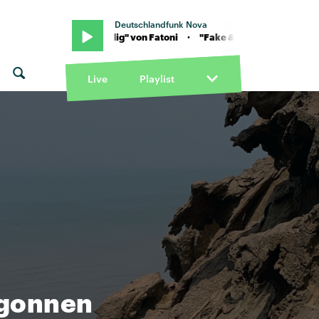
Deutschlandfunk Nova
"Fake & billig" von Fatoni · "Fake & billig" von Fatoni
Live
Playlist
egonnen