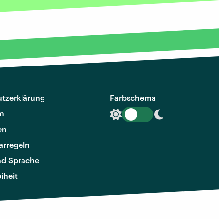
tzerklärung
Farbschema
m
en
rregeln
nd Sprache
eiheit