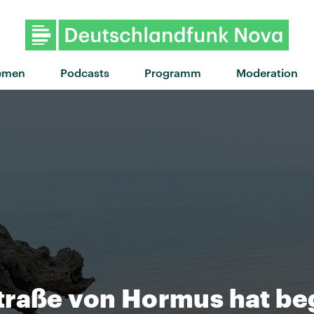
"Fake & billig" von Fatoni · 
emen
Podcasts
Programm
Moderation
traße von Hormus hat b