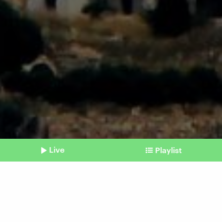
Live
Playlist
©
IMAGO | ZUMA Press Wire
Shownotes