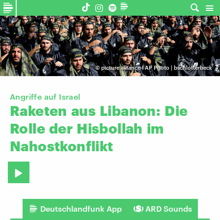
©
picture alliance I AP Photo | bschlotterbeck
Angriffe auf Israel
Raketen
aus
Libanon:
Die
Rolle
der
Hisbollah
im
Nahostkonflikt
Deutschlandfunk App
ARD Sounds