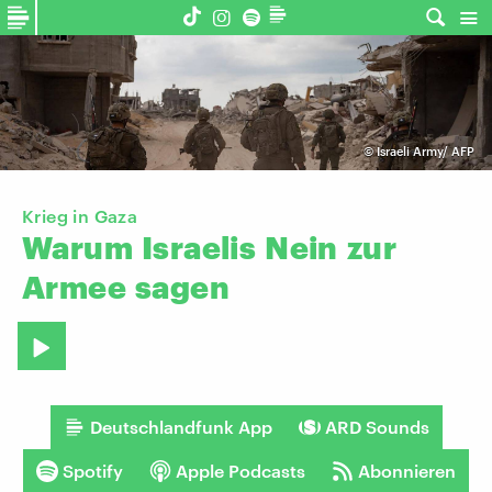
©
Israeli Army/ AFP
Krieg in Gaza
Warum
Israelis
Nein
zur
Armee
sagen
Deutschlandfunk App
ARD Sounds
Spotify
Apple Podcasts
Abonnieren