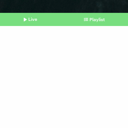
Live
Playlist
©
picture alliance / ASSOCIATED PRESS | Morteza Akhoondi
Shownotes
Krieg in Nahost
Wie sich die Straße von
Hormus militärisch
absichern lässt
vom 17. März 2026