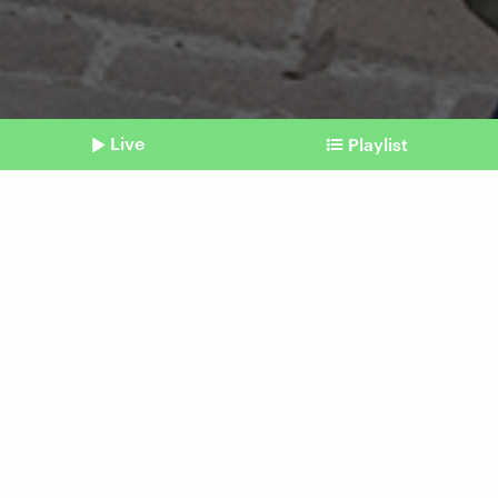
Live
Playlist
©
Imago / Zuma Wire
Shownotes
Kriegsberichterstattung aus der Ukraine
"Ein Balanceakt zwischen
Zurückhaltung und
Voyerimus"