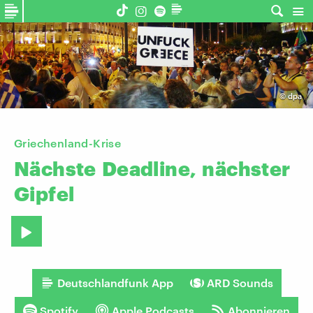
©
dpa
Griechenland-Krise
Nächste
Deadline,
nächster
Gipfel
Deutschlandfunk App
ARD Sounds
Spotify
Apple Podcasts
Abonnieren