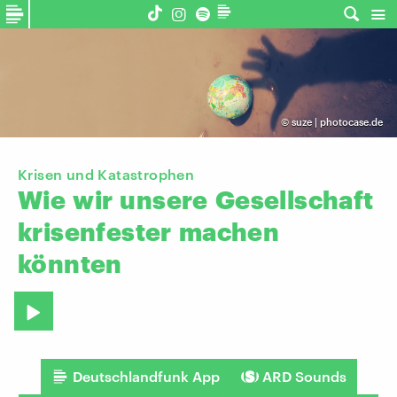
©
suze | photocase.de
Krisen und Katastrophen
Wie
wir
unsere
Gesellschaft
krisenfester
machen
könnten
Deutschlandfunk App
ARD Sounds