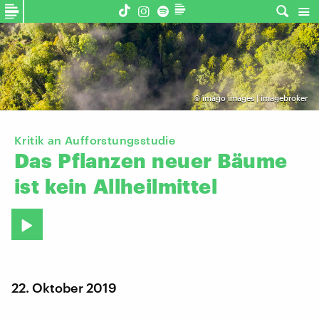
©
imago images | imagebroker
Kritik an Aufforstungsstudie
Das
Pflanzen
neuer
Bäume
ist
kein
Allheilmittel
22. Oktober 2019