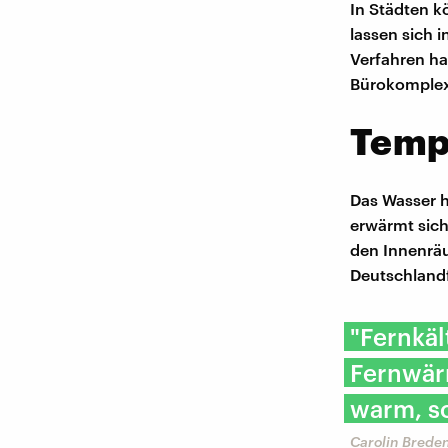
In Städten k
lassen sich
Verfahren ha
Bürokomplex
Tempe
Das Wasser h
erwärmt sich
den Innenräu
Deutschland
"Fernkäl
Fernwärm
warm, so
Carolin Brede