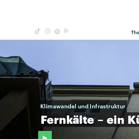
Th
Klimawandel und Infrastruktur
Fernkälte
–
ein
K