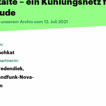
älte – ein Kühlungsnetz 
ude
 unserem Archiv vom 12. Juli 2021
n:
schkat
artnerin:
redendiek,
andfunk-Nova-
in