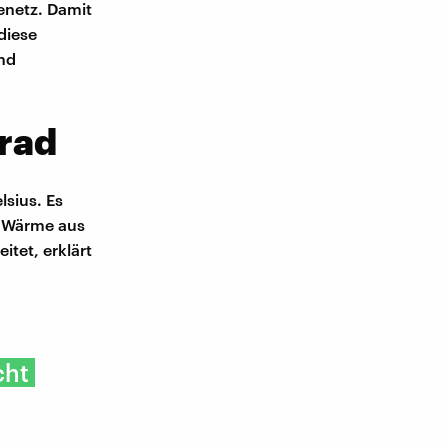
tenetz. Damit
diese
nd
rad
sius. Es
e Wärme aus
tet, erklärt
cht