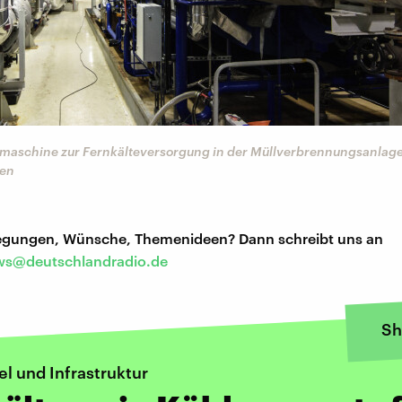
maschine zur Fernkälteversorgung in der Müllverbrennungsanlag
Ien
regungen, Wünsche, Themenideen? Dann schreibt uns an
s@deutschlandradio.de
Sh
l und Infrastruktur