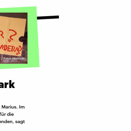
 / Peter Henrich
ark
 Marius. Im
ür die
enden, sagt