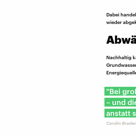
Dabei handel
wieder abgek
Abwä
Nachhaltig k
Grundwasser
Energiequell
"Bei gro
– und d
anstatt 
Carolin Brede