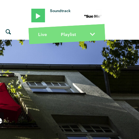
Soundtrack
"Sue Me" von Audrey Hobert · "Sue Me" 
Live
Playlist
e