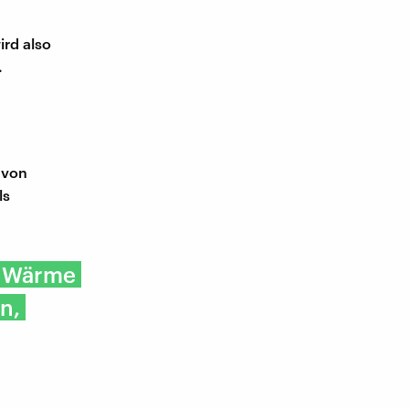
ird also
.
 von
ls
l Wärme
n,