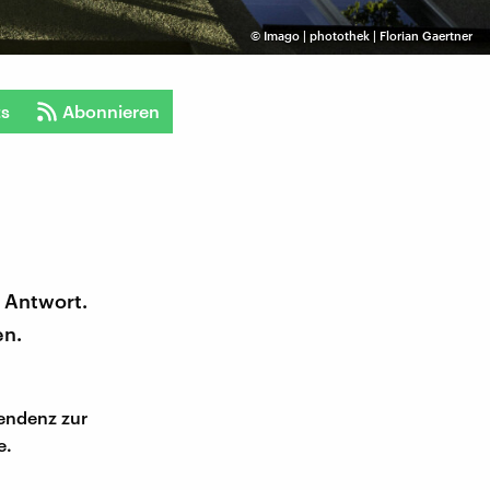
©
Imago | photothek | Florian Gaertner
ts
Abonnieren
e Antwort.
en.
Tendenz zur
e.