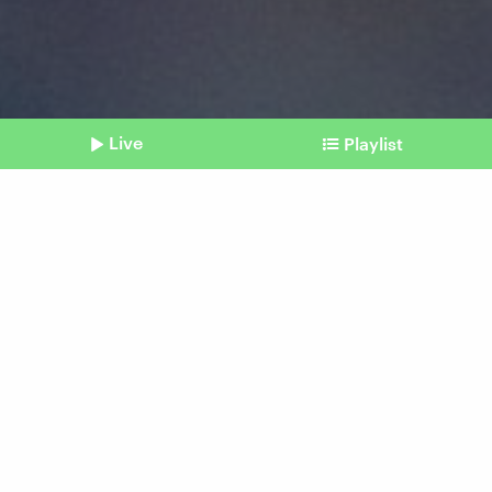
Live
Playlist
©
IMAGO / ZUMA Wire
Shownotes
Künstliche Intelligenz
Hat OpenAI Scarlett
Johanssons Stimme
geklaut?