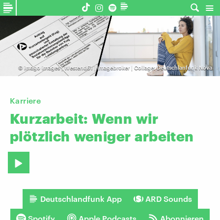
©
imago images | Westend61 | imagebroker | Collage: Deutschlanfunk Nova
Karriere
Kurzarbeit:
Wenn
wir
plötzlich
weniger
arbeiten
Deutschlandfunk App
ARD Sounds
Spotify
Apple Podcasts
Abonnieren