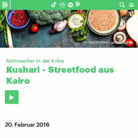
©
VICUSCHKA | photocase.de
Sattmacher in der Krise
Kushari
-
Streetfood
aus
Kairo
20. Februar 2016