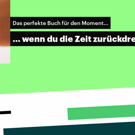
Das perfekte Buch für den Moment...
… wenn du die Zeit zurückd