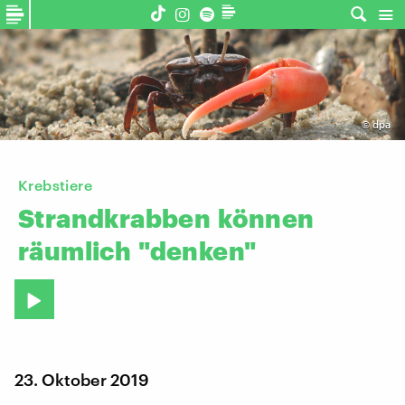
©
dpa
Krebstiere
Strandkrabben
können
räumlich
"denken"
23. Oktober 2019