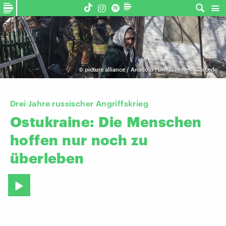
©
picture alliance / Anadolu | Diego Herrera Carcedo
Drei Jahre russischer Angriffskrieg
Ostukraine:
Die
Menschen
hoffen
nur
noch
zu
überleben