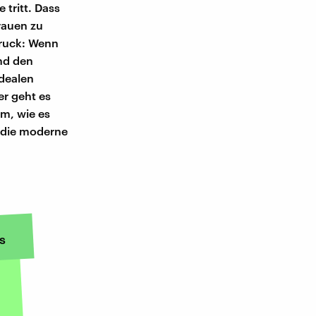
 tritt. Dass
rauen zu
Druck: Wenn
und den
dealen
er geht es
um, wie es
 die moderne
s