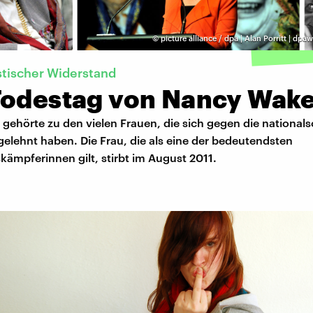
©
picture alliance / dpa | Alan Porritt | dp
stischer Widerstand
Todestag von Nancy Wak
ehörte zu den vielen Frauen, die sich gegen die nationalso
gelehnt haben. Die Frau, die als eine der bedeutendsten
ämpferinnen gilt, stirbt im August 2011.