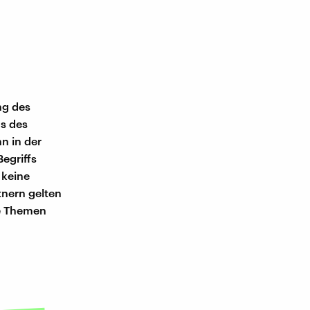
ng des
us des
n in der
egriffs
 keine
tnern gelten
se Themen