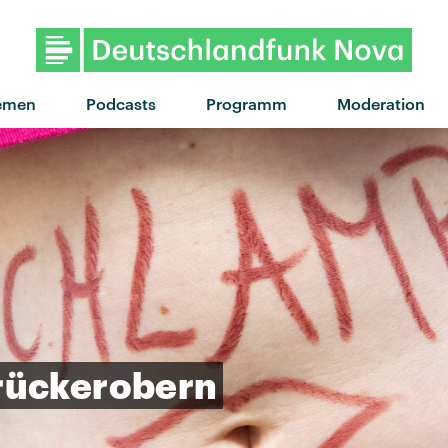
emen
Podcasts
Programm
Moderation
rückerobern