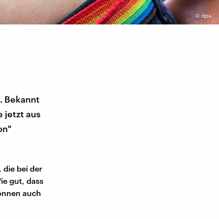
©
dpa
n. Bekannt
 jetzt aus
on"
 die bei der
ie gut, dass
können auch