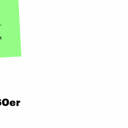
,
t
60er