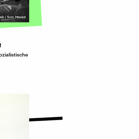
aweb | Tom_Hevezi
e
zialistische