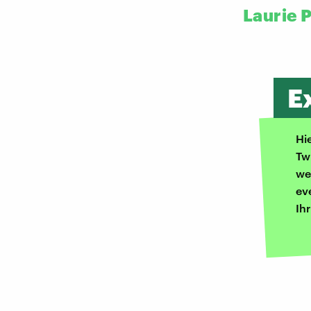
Laurie P
E
Hi
Tw
we
ev
Ih