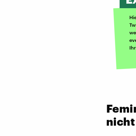
Hi
Tw
we
ev
Ih
Femin
nicht