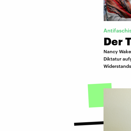
Antifaschi
Der 
Nancy Wake g
Diktatur auf
Widerstandsk