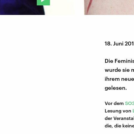
18. Juni 20
Die Femini
wurde sie m
ihrem neue
gelesen.
Vor dem
SO
Lesung von
der Veransta
die, die kei