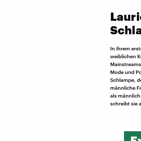
Lauri
Schl
In ihrem ers
weiblichen K
Mainstreams,
Mode und Por
Schlampe, de
männliche Fo
als männlich 
schreibt sie
E