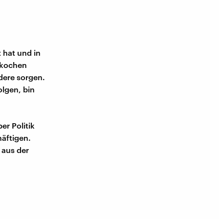
 hat und in
 kochen
ndere sorgen.
lgen, bin
er Politik
häftigen.
 aus der