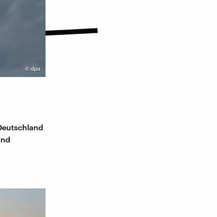
©
dpa
 Deutschland
and