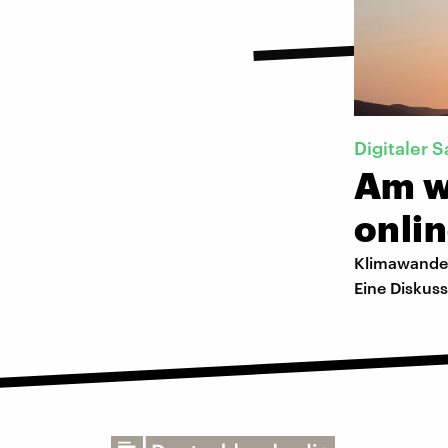
Digitaler S
Am w
onlin
Klimawandel
Eine Diskus