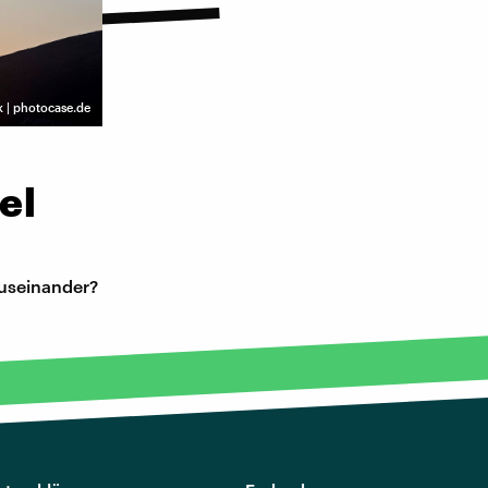
k | photocase.de
el
auseinander?