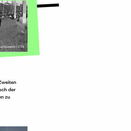
dpa/dpaweb | CTK
 Zweiten
sch der
en zu