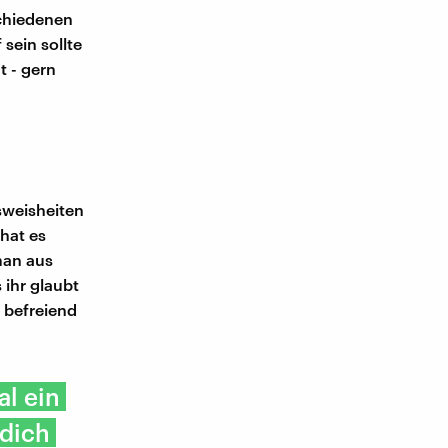
schiedenen
 sein sollte
t - gern
sweisheiten
hat es
 man aus
 ihr glaubt
 befreiend
al ein
 dich