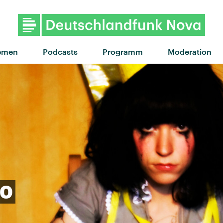
"Wink Wink" von Charli xcx 
emen
Podcasts
Programm
Moderation
30