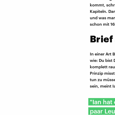
kommt, schri
Kapiteln. Dar
und was man t
schon mit 16
Brief
In einer Art
wie: Du bist
komplett raus
Prinzip misst
tun zu müsse
sein, meint 
"Ian hat
paar Leu