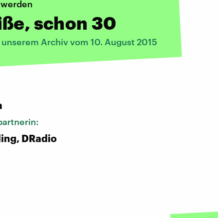
 werden
iße, schon 30
s unserem Archiv vom 10. August 2015
:
n
artnerin:
ling, DRadio