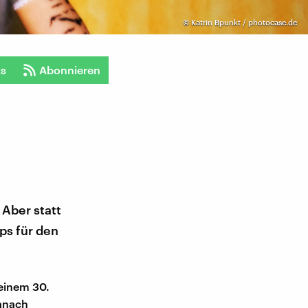
©
Katrin Bpunkt / photocase.de
ts
Abonnieren
 Aber statt
ps für den
seinem 30.
anach