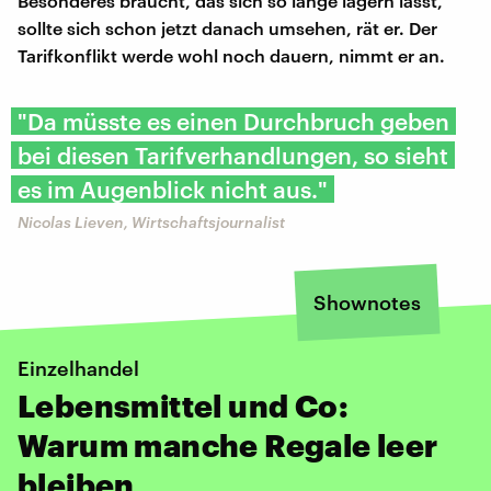
Besonderes braucht, das sich so lange lagern lässt,
sollte sich schon jetzt danach umsehen, rät er. Der
Tarifkonflikt werde wohl noch dauern, nimmt er an.
"Da müsste es einen Durchbruch geben
bei diesen Tarifverhandlungen, so sieht
es im Augenblick nicht aus."
Nicolas Lieven, Wirtschaftsjournalist
Shownotes
Einzelhandel
Lebensmittel und Co:
Warum manche Regale leer
bleiben