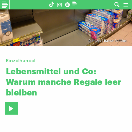
©
Imago | Rainer Raffalski
Einzelhandel
Lebensmittel
und
Co:
Warum
manche
Regale
leer
bleiben