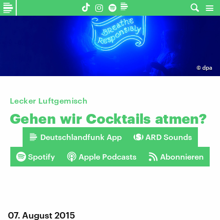
©
dpa
Lecker Luftgemisch
Gehen
wir
Cocktails
atmen?
Deutschlandfunk App
ARD Sounds
Spotify
Apple Podcasts
Abonnieren
07. August 2015