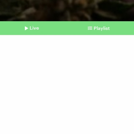
Live
Playlist
©
dpa | Christian Charisius
Shownotes
Legalisierung möglich
Bundesrat entscheidet über
Cannabis
Beitrag aus unserem Archiv vom 22. März
2024