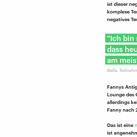
ist dieser ne
komplexe Tes
negatives Te
"Ich bin
dass he
am meist
Bella, Teilneh
Fannys Antig
Lounge des C
allerdings k
Fanny nach 
Das ist eine
ist angenehm