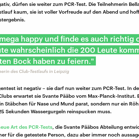
gativ, dürfen sie weiter zum PCR-Test. Die Teilnehmerin Bella
tlauf kaum, sie ist voller Vorfreude auf den Abend und hoff
stergebnis.
 mega happy und finde es auch richtig 
ute wahrscheinlich die 200 Leute komm
en Bock haben zu feiern."
merin des Club-Testlaufs in Leipzig
entest ist negativ – sie darf nun weiter zum PCR-Test. In d
lubs erwartet sie Svante Pääbo vom Max-Planck-Institut. E
ein Stäbchen für Nase und Mund parat, sondern nur ein Röh
25 Sekunden Wassergurgeln reinspucken muss.
neue Art des PCR-Tests
, die Svante Pääbos Abteilung entwic
er für die getestete Person, dazu aber immer noch aussage