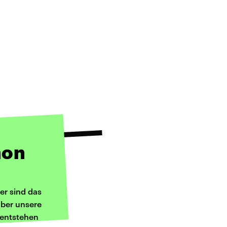
hon
er sind das
ber unsere
 entstehen