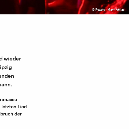
©
Pexels | Mayr Attias
ld wieder
ipzig
funden
kann.
henmasse
 letzten Lied
sbruch der