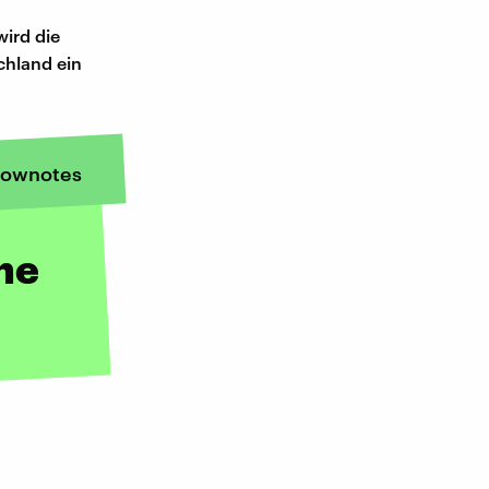
ird die
chland ein
ownotes
ne