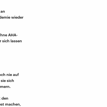
 an
ndemie wieder
 ohne AHA-
 sich lassen
ch nie auf
sie sich
mmern.
t den
test machen,