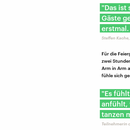
"Das ist
Gäste g
erstmal.
Steffen Kache, 
Für die Feie
zwei Stunden
Arm in Arm a
fühle sich g
"Es fühl
anfühlt,
tanzen m
Teilnehmerin d