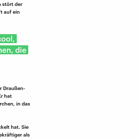
 stört der
t auf ein
cool,
en, die
er Draußen-
r hat
rchen, in das
kelt hat. Sie
kräftiger als