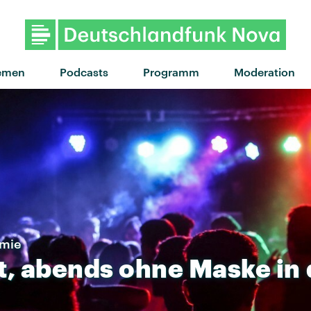
emen
Podcasts
Programm
Moderation
emie
t,
abends
ohne
Maske
in