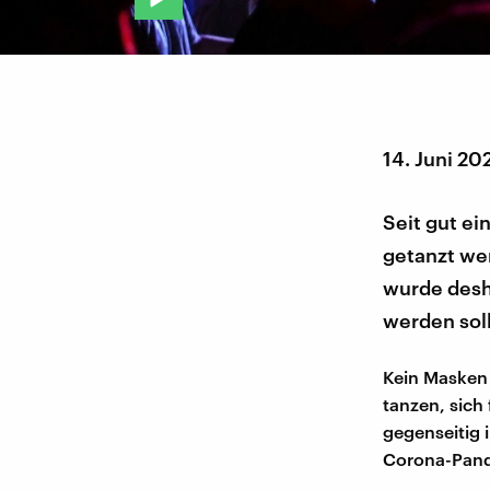
14. Juni 20
Seit gut ei
getanzt wer
wurde desh
werden soll
Kein Masken
tanzen, sich
gegenseitig 
Corona-Pan