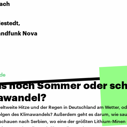
bach
estedt,
andfunk Nova
rde
das noch Sommer oder sc
awandel?
eltweite Hitze und der Regen in Deutschland am Wetter, od
olgen des Klimawandels? Außerdem geht es darum, wie sau
r schauen nach Serbien, wo eine der größten Lithium-Minen