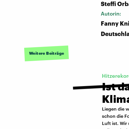
Steffi Or
Autorin:
Fanny Kni
Deutschl
Weitere Beiträge
Hitzereko
Ist 
Klim
Liegen die w
schon die F
Luft ist. Wi