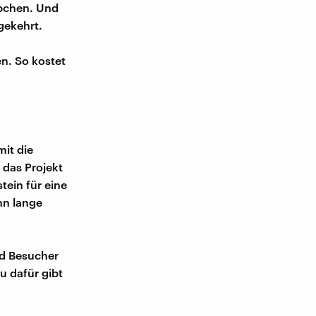
äbchen. Und
gekehrt.
n. So kostet
it die
t das Projekt
tein für eine
nn lange
nd Besucher
u dafür gibt