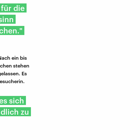
für die
sinn
achen."
Nach ein bis
schen stehen
elassen. Es
Besucherin.
es sich
dlich zu