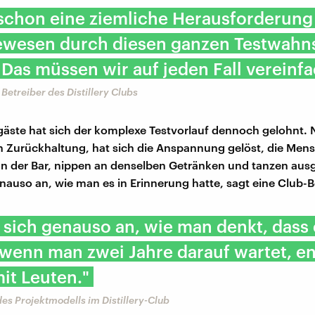
 schon eine ziemliche Herausforderung 
ewesen durch diesen ganzen Testwahn
 Das müssen wir auf jeden Fall vereinf
Betreiber des Distillery Clubs
rgäste hat sich der komplexe Testvorlauf dennoch gelohnt. 
 Zurückhaltung, hat sich die Anspannung gelöst, die Men
n der Bar, nippen an denselben Getränken und tanzen ausg
enauso an, wie man es in Erinnerung hatte, sagt eine Club-
t sich genauso an, wie man denkt, dass 
 wenn man zwei Jahre darauf wartet, en
it Leuten."
es Projektmodells im Distillery-Club