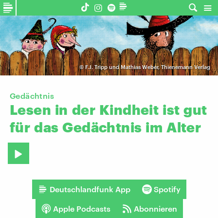
©
F.J. Tripp und Mathias Weber, Thienemann Verlag
Gedächtnis
Lesen
in
der
Kindheit
ist
gut
für
das
Gedächtnis
im
Alter
Deutschlandfunk App
Spotify
Apple Podcasts
Abonnieren