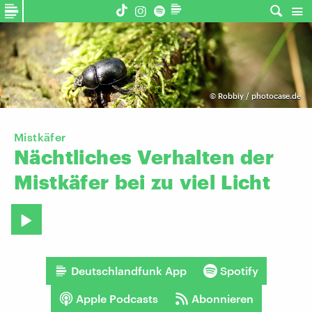
©
Robbiy / photocase.de
Mistkäfer
Nächtliches
Verhalten
der
Mistkäfer
bei
zu
viel
Licht
Deutschlandfunk App
Spotify
Apple Podcasts
Abonnieren