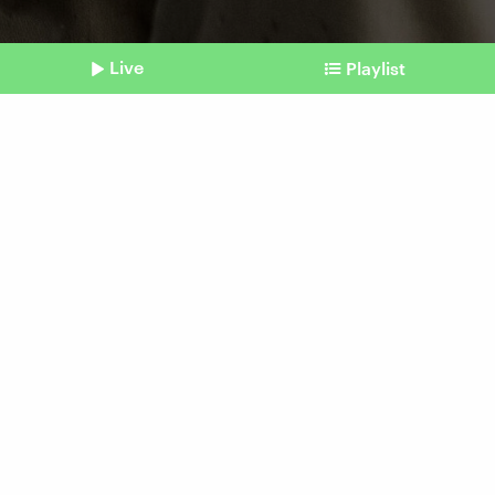
Live
Playlist
©
imago | Westend61 (Symbolbild)
Shownotes
Hals über Kopf
Wir verlieben uns im Schnitt
zweimal im Leben
vom 13. Februar 2026