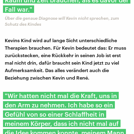
Fall war."
Über die genaue Diagnose will Kevin nicht sprechen, zum
Schutz des Kindes
Kevins Kind wird auf lange Sicht unterschiedliche
Therapien brauchen. Für Kevin bedeutet das: Er muss
zurückstecken, eine Rückkehr in seinen Job ist erst
mal nicht drin, dafür braucht sein Kind jetzt zu viel
Aufmerksamkeit. Das alles verändert auch die
Beziehung zwischen Kevin und René.
"Wir hatten nicht mal die Kraft, uns in
den Arm zu nehmen. Ich habe so ein
Gefühl von so einer Schlaffheit in
meinem Körper, dass ich nicht mal auf
die Idee kommen konnte, meinem Mann