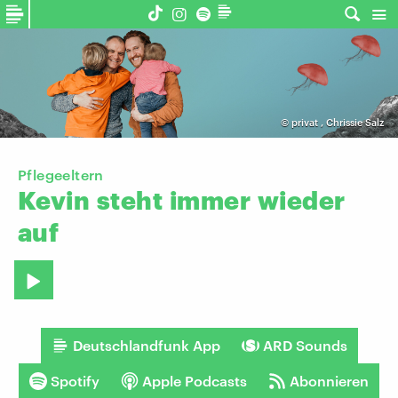
©
privat
,
Chrissie Salz
Pflegeeltern
Kevin
steht
immer
wieder
auf
Deutschlandfunk App
ARD Sounds
Spotify
Apple Podcasts
Abonnieren