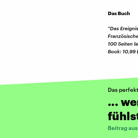
Das Buch
"Das Ereigni
Französische
100 Seiten l
Book: 10,99 
Das perfek
... w
fühls
Beitrag au