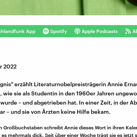
chlandfunk App
Spotify
Apple Podcasts
A
r 2022
ignis" erzählt Literaturnobelpreisträgerin Annie Erna
 wie sie als Studentin in den 1960er Jahren ungewol
urde – und abgetrieben hat. In einer Zeit, in der A
r – und sie von Ärzten keine Hilfe bekam.
n Großbuchstaben schreibt Annie dieses Wort in ihren Kal
 es mehrmals dick. Seit über einer Woche trägt sie es jetzt