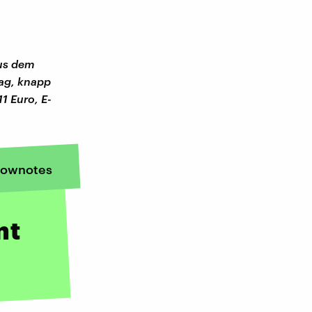
aus dem
lag, knapp
1 Euro, E-
ownotes
mt