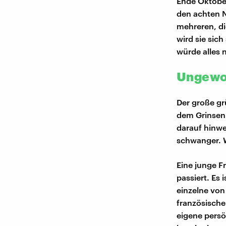
Ende Oktober
den achten N
mehreren, d
wird sie sic
würde alles 
Ungewo
Der große gr
dem Grinsen 
darauf hinwe
schwanger. W
Eine junge F
passiert. Es 
einzelne von 
französische 
eigene persö