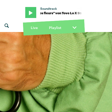
Soundtrack
romae · "des fleurs" von Tove Lo X Stromae · "des fleurs" von Tove 
Live
Playlist