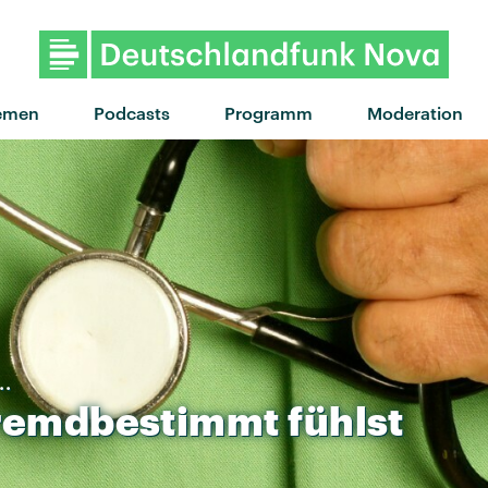
"des fleurs" von Tove Lo X St
emen
Podcasts
Programm
Moderation
..
remdbestimmt
fühlst