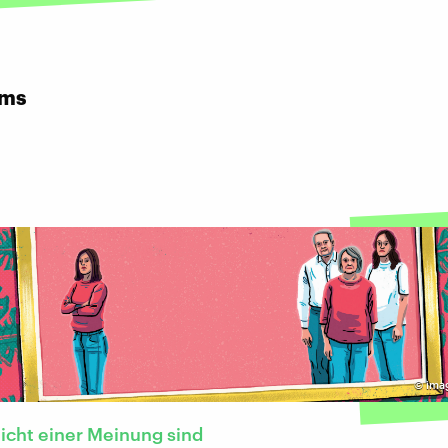
rms
©
ima
icht einer Meinung sind