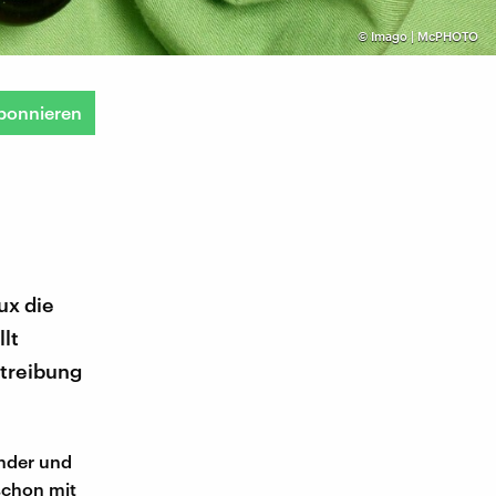
©
Imago | McPHOTO
bonnieren
ux die
lt
btreibung
ender und
 schon mit