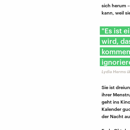
sich herum –
kann, weil si
"Es ist 
wird, da
kommen w
ignorier
Lydia Herms üb
Sie ist drei
ihrer Menstru
geht ins Kin
Kalender guc
der Nacht au