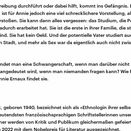
reibung durchführt oder dabei hilft, kommt ins Gefängnis.
ist für Annie jedoch eine viel schrecklichere Vorstellung, a
rstoßen. Sie kann dann alles vergessen: das Studium, die P
adurch erarbeitet hat. Sie ist die erste in ihrer Familie, die st
ind. Sie hat kein Geld. Und der potentielle Vater studiert au
n Stadt, und mehr als Sex war da eigentlich auch nicht zw
endet man eine Schwangerschaft, wenn man darüber nicht
n angedeutet wird, wenn man niemanden fragen kann? Wie 
nnie Ernaux findet sie.
 geboren 1940, bezeichnet sich als »Ethnologin ihrer selbst«
eutendsten französischsprachigen Schriftstellerinnen unsere
er werden von Kritik und Publikum gleichermaßen gefeiert.
e 2022 mit dem Nobelpreis für Literatur ausgezeichnet.