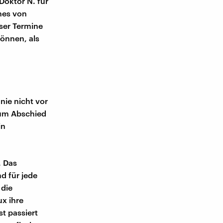
Doktor N. für
nes von
ser Termine
können, als
nie nicht vor
zum Abschied
in
. Das
nd für jede
 die
ux ihre
t passiert