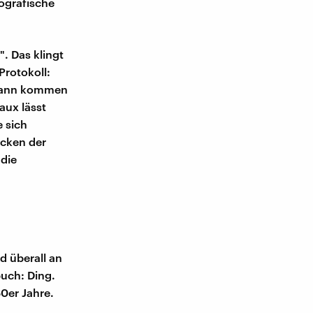
iografische
". Das klingt
Protokoll:
r dann kommen
aux lässt
e sich
icken der
 die
d überall an
buch: Ding.
60er Jahre.