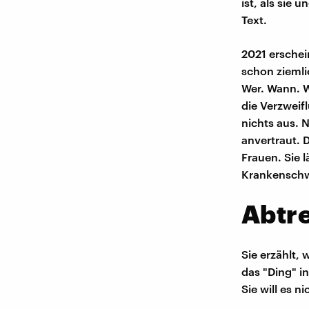
ist, als sie
Text.
2021 erschein
schon ziemli
Wer. Wann. W
die Verzweif
nichts aus. 
anvertraut. 
Frauen. Sie l
Krankenschw
Abtre
Sie erzählt, 
das "Ding" i
Sie will es n