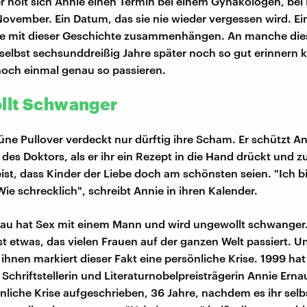
 holt sich Annie einen Termin bei einem Gynäkologen, bei 
ovember. Ein Datum, das sie nie wieder vergessen wird. Ei
ie mit dieser Geschichte zusammenhängen. An manche die
h selbst sechsunddreißig Jahre später noch so gut erinnern 
noch einmal genau so passieren.
llt Schwanger
üne Pullover verdeckt nur dürftig ihre Scham. Er schützt An
des Doktors, als er ihr ein Rezept in die Hand drückt und 
ist, dass Kinder der Liebe doch am schönsten seien. "Ich b
ie schrecklich", schreibt Annie in ihren Kalender.
rau hat Sex mit einem Mann und wird ungewollt schwanger
ist etwas, das vielen Frauen auf der ganzen Welt passiert. U
ihnen markiert dieser Fakt eine persönliche Krise. 1999 hat
Schriftstellerin und Literaturnobelpreisträgerin Annie Erna
nliche Krise aufgeschrieben, 36 Jahre, nachdem es ihr selbs