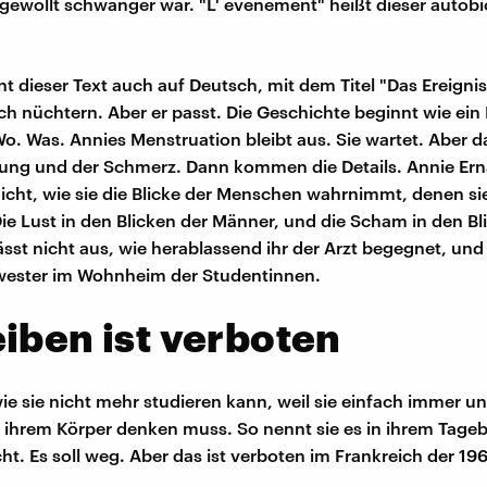
 ungewollt schwanger war. "L' événement" heißt dieser autob
t dieser Text auch auf Deutsch, mit dem Titel "Das Ereignis
ch nüchtern. Aber er passt. Die Geschichte beginnt wie ein 
o. Was. Annies Menstruation bleibt aus. Sie wartet. Abe
lung und der Schmerz. Dann kommen die Details. Annie Ern
Nicht, wie sie die Blicke der Menschen wahrnimmt, denen si
Die Lust in den Blicken der Männer, und die Scham in den Bl
ässt nicht aus, wie herablassend ihr der Arzt begegnet, und
ester im Wohnheim der Studentinnen.
iben ist verboten
wie sie nicht mehr studieren kann, weil sie einfach immer un
n ihrem Körper denken muss. So nennt sie es in ihrem Tage
icht. Es soll weg. Aber das ist verboten im Frankreich der 19