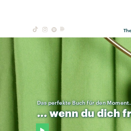
Th
Das perfekte Buch für den Moment.
...
wenn
du
dich
f