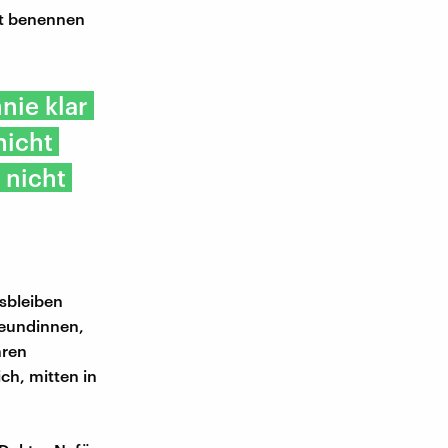
cht benennen
nie klar
nicht
 nicht
usbleiben
Freundinnen,
hren
ch, mitten in