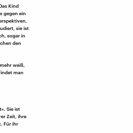
 Das Kind
ls gegen ein
erspektiven,
udiert, sie ist
ch, sogar in
ischen den
 mehr weiß,
findet man
. Sie ist
r Zeit, ihre
 Für ihr