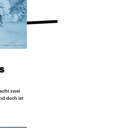
©
Imago | Zoonar
s
racht zwei
und doch ist