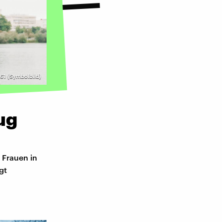
61 (Symbolbild)
ug
r Frauen in
gt