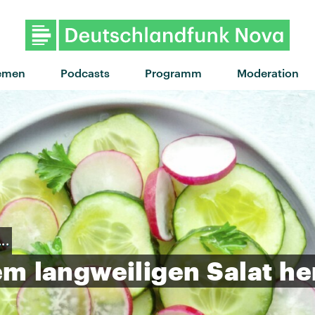
"Praise You" von Fatboy Slim ·
emen
Podcasts
Programm
Moderation
..
em
langweiligen
Salat
he