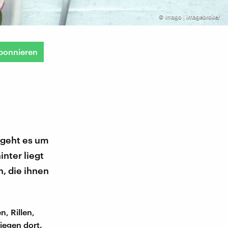
©
Imago | imagebroker
bonnieren
 geht es um
nter liegt
, die ihnen
, Rillen,
iegen dort.