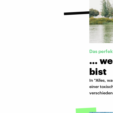
Das perfek
… we
bist
In "Alles, w
einer toxisc
verschieden