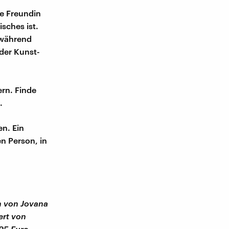
te Freundin
sches ist.
 während
der Kunst-
ern. Finde
.
en. Ein
n Person, in
n von Jovana
ert von
95 Euro,