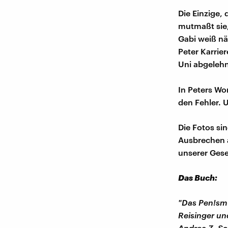
Die Einzige,
mutmaßt sie,
Gabi weiß nä
Peter Karrie
Uni abgelehnt
In Peters Wor
den Fehler. U
Die Fotos si
Ausbrechen a
unserer Gesel
Das Buch:
"Das Pen!smu
Reisinger un
Andrea Z. Sc