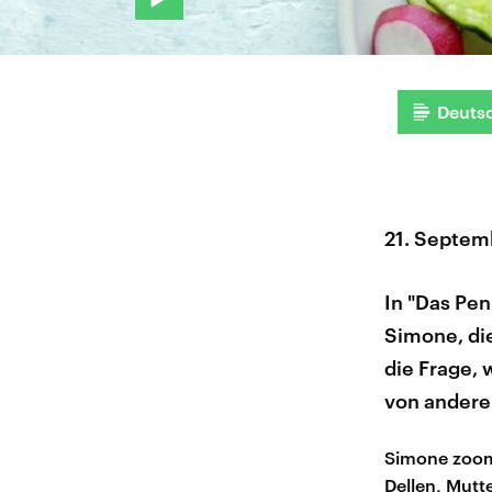
Deuts
21. Septem
In "Das Pe
Simone, die
die Frage, 
von andere
Simone zoomt
Dellen, Mutt