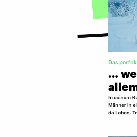
Das perfek
… wen
alle
In seinem Ro
Männer in ein
da Leben. Tr