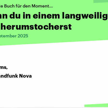
te Buch für den Moment...
n du in einem langweili
t herumstocherst
ptember 2025
ms,
andfunk Nova