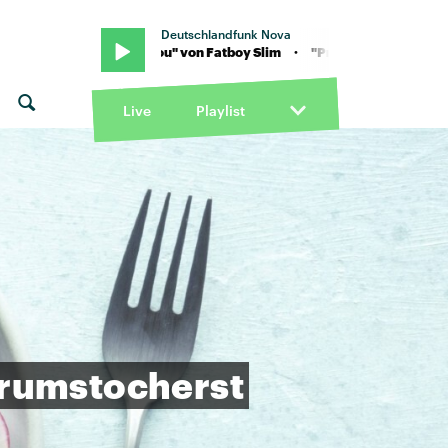
Deutschlandfunk Nova
 "Praise You" von Fatboy Slim · "Praise You" von Fatboy Slim
Live
Playlist
rumstocherst