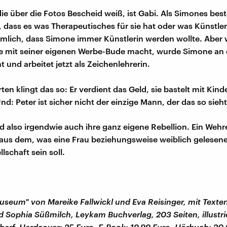
 die über die Fotos Bescheid weiß, ist Gabi. Als Simones bes
 dass es was Therapeutisches für sie hat oder was Künstleri
mlich, dass Simone immer Künstlerin werden wollte. Aber
re mit seiner eigenen Werbe-Bude macht, wurde Simone an 
 und arbeitet jetzt als Zeichenlehrerin.
ten klingt das so: Er verdient das Geld, sie bastelt mit Kind
nd: Peter ist sicher nicht der einzige Mann, der das so sieht
nd also irgendwie auch ihre ganz eigene Rebellion. Ein Wehr
us dem, was eine Frau beziehungsweise weiblich gelesene
lschaft sein soll.
seum" von Mareike Fallwickl und Eva Reisinger, mit Texte
d Sophia Süßmilch, Leykam Buchverlag, 203 Seiten, illustri
harf, Hardcover: 25 Euro, E-Book: 19,99 Euro, Hörbuch: 20,