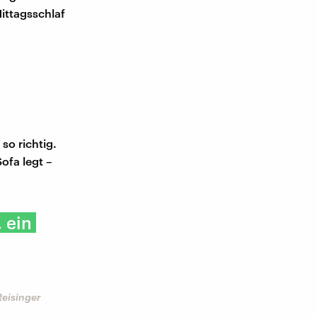
Mittagsschlaf
o richtig.
ofa legt –
, ein
Reisinger