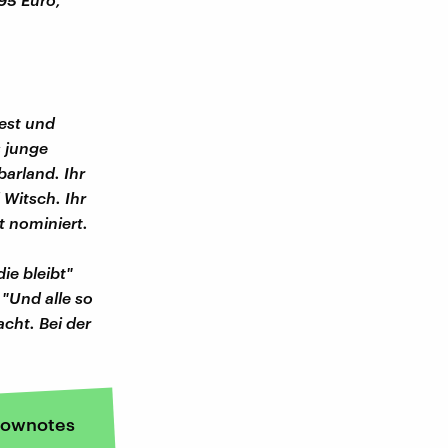
fest und
s junge
arland. Ihr
 Witsch. Ihr
t nominiert.
ie bleibt"
 "Und alle so
acht. Bei der
ownotes