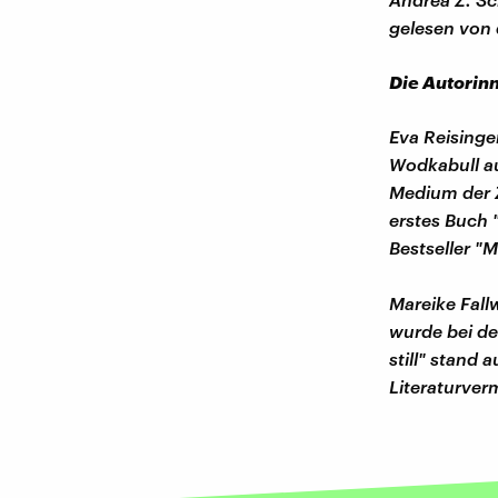
gelesen von 
Die Autorin
Eva Reisinge
Wodkabull au
Medium der Z
erstes Buch 
Bestseller "
Mareike Fall
wurde bei de
still" stand 
Literaturverm