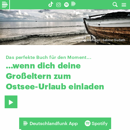
©
imago | Sabine Gudath
Das perfekte Buch für den Moment...
…wenn
dich
deine
Großeltern
zum
Ostsee-Urlaub
einladen
Deutschlandfunk App
Spotify