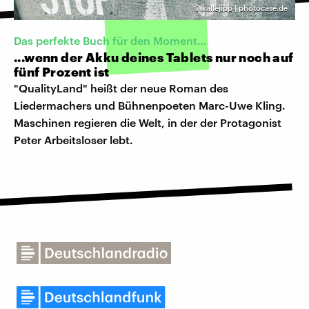
©
kallejipp | photocase.de
Das perfekte Buch für den Moment…
...wenn der Akku deines Tablets nur noch auf
fünf Prozent ist
"QualityLand" heißt der neue Roman des
Liedermachers und Bühnenpoeten Marc-Uwe Kling.
Maschinen regieren die Welt, in der der Protagonist
Peter Arbeitsloser lebt.