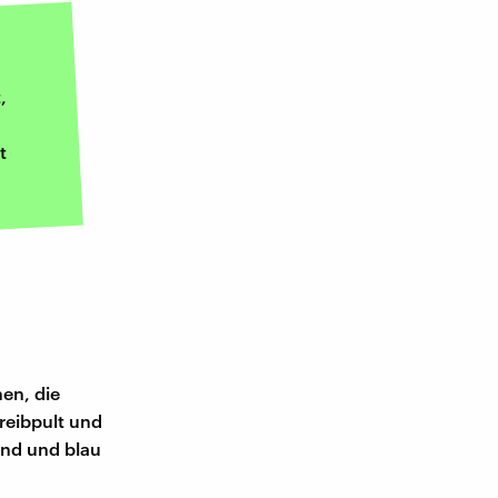
,
t
en, die
hreibpult und
and und blau