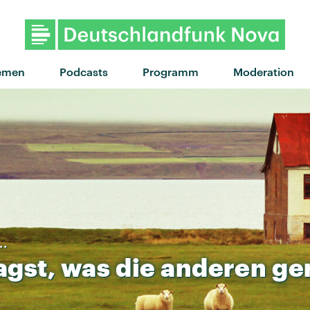
emen
Podcasts
Programm
Moderation
..
agst,
was
die
anderen
ge