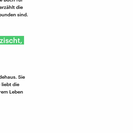
rzählt die
bunden sind.
zischt,
dehaus. Sie
 liebt die
ihrem Leben