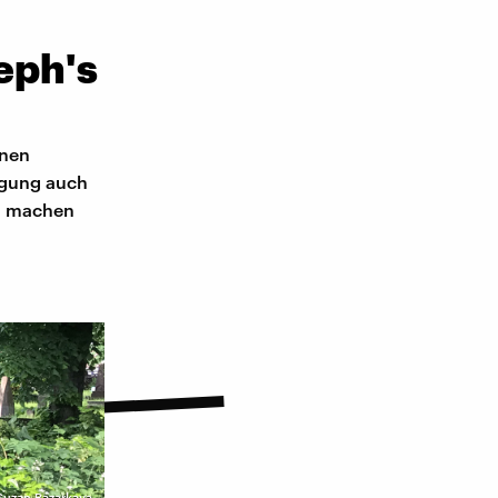
eph's
enen
igung auch
zu machen
Suzan Bazarkaya