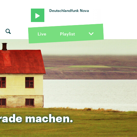
Deutschlandfunk Nova
Live
Playlist
rade
machen.