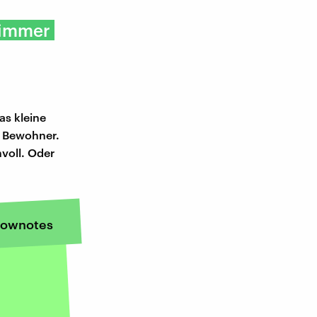
t immer
as kleine
r Bewohner.
nvoll. Oder
ownotes