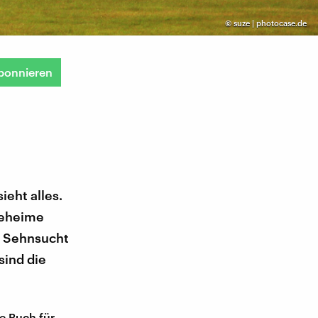
©
suze | photocase.de
bonnieren
ieht alles.
 geheime
d Sehnsucht
sind die
e Buch für