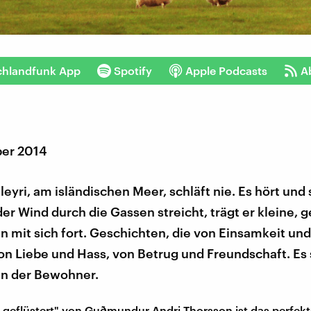
chlandfunk App
Spotify
Apple Podcasts
A
er 2014
leyri, am isländischen Meer, schläft nie. Es hört und s
r Wind durch die Gassen streicht, trägt er kleine,
n mit sich fort. Geschichten, die von Einsamkeit un
on Liebe und Hass, von Betrug und Freundschaft. Es 
n der Bewohner.
 geflüstert" von Guðmundur Andri Thorsson ist das perfekt