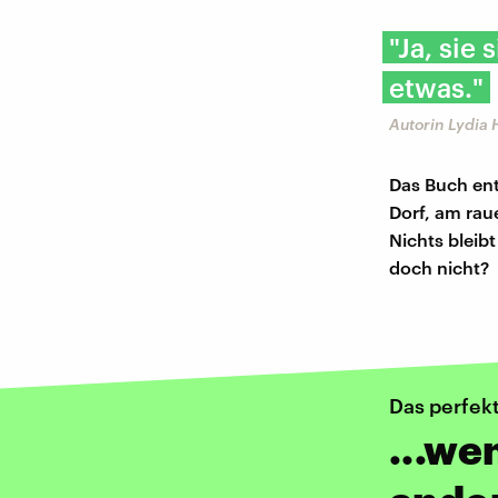
"Ja, sie
etwas."
Autorin Lydia 
Das Buch ent
Dorf, am rau
Nichts bleibt
doch nicht?
Das perfek
...we