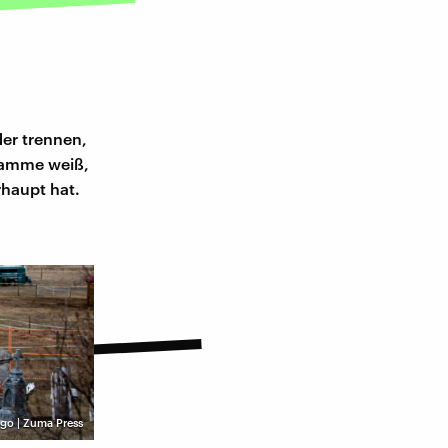
er trennen,
ndamme weiß,
haupt hat.
go | Zuma Press