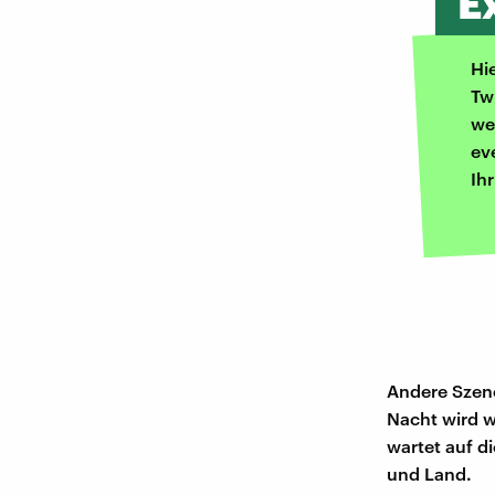
E
Hi
Tw
we
ev
Ih
Andere Szene
Nacht wird we
wartet auf d
und Land.