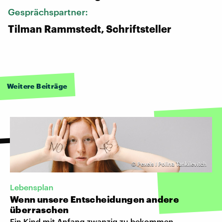
Gesprächspartner:
Tilman Rammstedt, Schriftsteller
Weitere Beiträge
©
Pexels I Polina Tankilevitch
Lebensplan
Wenn unsere Entscheidungen andere
überraschen
Ein Kind mit Anfang zwanzig zu bekommen,