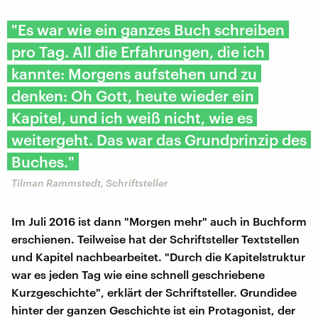
​"Es war wie ein ganzes Buch schreiben
pro Tag. All die Erfahrungen, die ich
kannte: Morgens aufstehen und zu
denken: Oh Gott, heute wieder ein
Kapitel, und ich weiß nicht, wie es
weitergeht. Das war das Grundprinzip des
Buches."
Tilman Rammstedt, Schriftsteller
Im Juli 2016 ist dann "Morgen mehr" auch in Buchform
erschienen. Teilweise hat der Schriftsteller Textstellen
und Kapitel nachbearbeitet. "Durch die Kapitelstruktur
war es jeden Tag wie eine schnell geschriebene
Kurzgeschichte", erklärt der Schriftsteller. Grundidee
hinter der ganzen Geschichte ist ein Protagonist, der