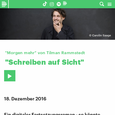
©
Carolin Saage
"Morgen mehr" von Tilman Rammstedt
"Schreiben
auf
Sicht"
18. Dezember 2016
Ein digitaler Fortsetzungsroman - so könnte