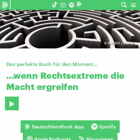
©
IMAGO / IlluPics
Das perfekte Buch für den Moment…
…wenn
Rechtsextreme
die
Macht
ergreifen
Deutschlandfunk App
Spotify
Apple Podcasts
Abonnieren