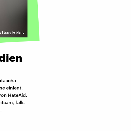
s I tracy le blanc
dien
atascha
se einlegt.
von HateAid.
htsam, falls
.