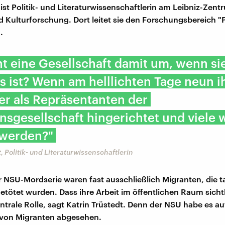
 ist Politik- und Literaturwissenschaftlerin am Leibniz-Zent
d Kulturforschung. Dort leitet sie den Forschungsbereich "P
.
t eine Gesellschaft damit um, wenn si
 ist? Wenn am helllichten Tage neun i
er als Repräsentanten der
nsgesellschaft hingerichtet und viele 
 werden?"
, Politik- und Literaturwissenschaftlerin
r NSU-Mordserie waren fast ausschließlich Migranten, die t
 getötet wurden. Dass ihre Arbeit im öffentlichen Raum sicht
entrale Rolle, sagt Katrin Trüstedt. Denn der NSU habe es au
 von Migranten abgesehen.