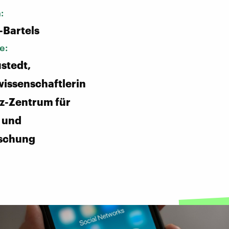
n:
-Bartels
e:
üstedt,
wissenschaftlerin
z-Zentrum für
- und
rschung