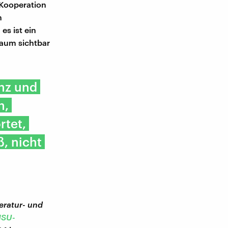
 Kooperation
n
es ist ein
kaum sichtbar
enz und
n,
rtet,
, nicht
teratur- und
NSU-