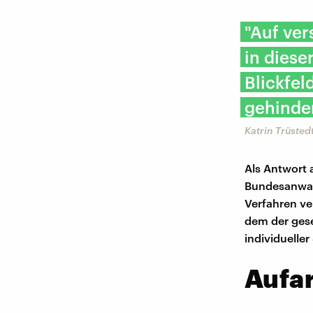
"Auf ver
in diese
Blickfe
gehinder
Katrin Trüstedt
Als Antwort a
Bundesanwalt
Verfahren ve
dem der gese
individueller
Aufa