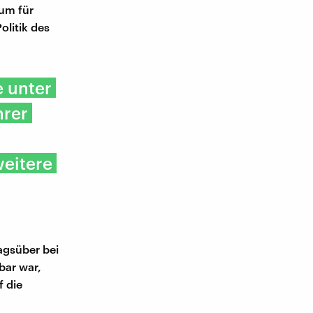
rum für
olitik des
e unter
hrer
weitere
agsüber bei
bar war,
f die