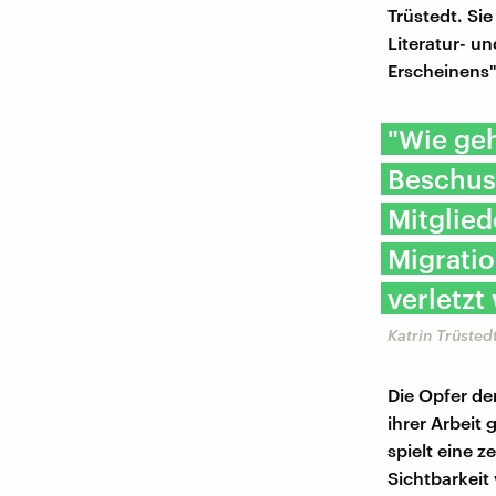
Trüstedt. Sie
Literatur- un
Erscheinens"
"Wie geh
Beschuss
Mitglied
Migratio
verletzt
Katrin Trüstedt
Die Opfer de
ihrer Arbeit
spielt eine z
Sichtbarkeit