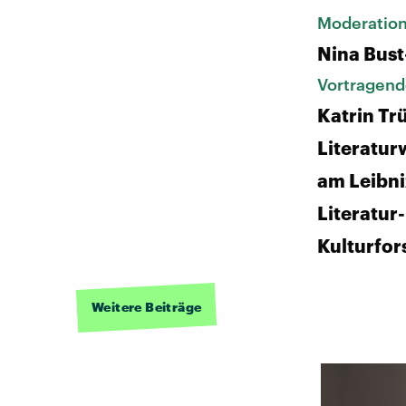
Moderatio
Nina Bust
Vortragend
Katrin Tr
Literatur
am Leibni
Literatur
Kulturfo
Weitere Beiträge