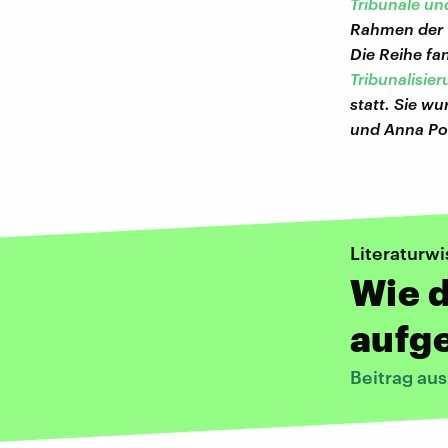
Tribunale und
Rahmen der "
Die Reihe fan
Tribunalisi
statt. Sie w
und Anna Po
Literaturw
Wie d
aufge
Beitrag au