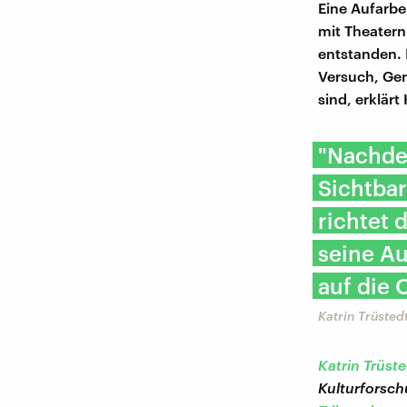
Eine Aufarbe
mit Theatern
entstanden. 
Versuch, Ger
sind, erklärt
"Nachdem
Sichtbar
richtet 
seine Au
auf die 
Katrin Trüstedt
Katrin Trüste
Kulturforschu