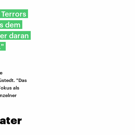
 Terrors
us dem
er daran
."
ie
üstedt. "Das
Fokus als
inzelner
ater