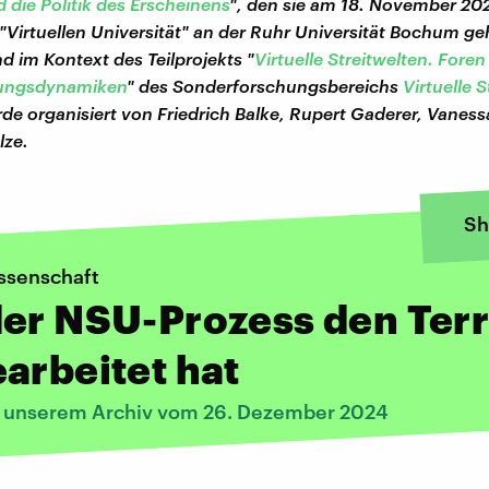
 die Politik des Erscheinens
", den sie am 18. November 20
Virtuellen Universität" an der Ruhr Universität Bochum geh
d im Kontext des Teilprojekts "
Virtuelle Streitwelten. Fore
erungsdynamiken
" des Sonderforschungsbereichs
Virtuelle 
urde organisiert von Friedrich Balke, Rupert Gaderer, Van
lze.
Sh
issenschaft
er NSU-Prozess den Ter
arbeitet hat
s unserem Archiv vom 26. Dezember 2024