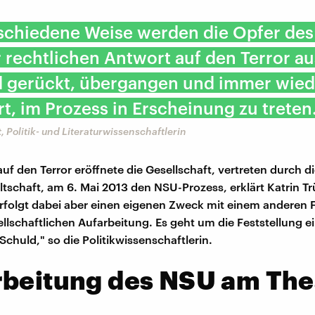
schiedene Weise werden die Opfer des
r rechtlichen Antwort auf den Terror a
ld gerückt, übergangen und immer wied
t, im Prozess in Erscheinung zu treten
, Politik- und Literaturwissenschaftlerin
uf den Terror eröffnete die Gesellschaft, vertreten durch d
schaft, am 6. Mai 2013 den NSU-Prozess, erklärt Katrin Tr
rfolgt dabei aber einen eigenen Zweck mit einem anderen 
llschaftlichen Aufarbeitung. Es geht um die Feststellung e
 Schuld," so die Politikwissenschaftlerin.
rbeitung des NSU am The