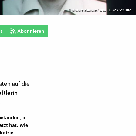
©
picture alliance / dpa | Lukas Schulze
ts
Abonnieren
aten auf die
ftlerin
.
estanden, in
tzt hat. Wie
Katrin