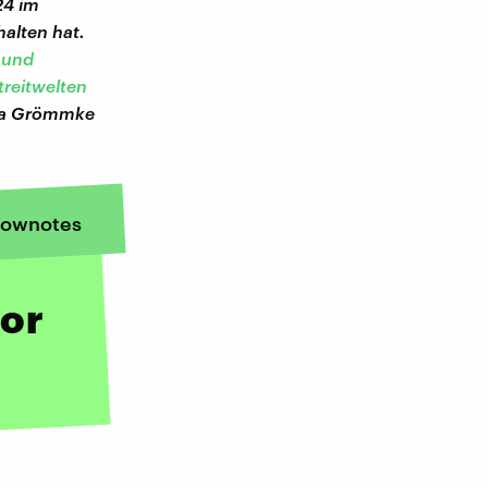
24 im
alten hat.
n und
Streitwelten
essa Grömmke
ownotes
ror