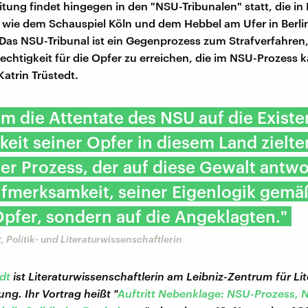
itung findet hingegen in den "NSU-Tribunalen" statt, die in
 wie dem Schauspiel Köln und dem Hebbel am Ufer in Berli
Das NSU-Tribunal ist ein Gegenprozess zum Strafverfahren, 
echtigkeit für die Opfer zu erreichen, die im NSU-Prozess 
 Katrin Trüstedt.
 die Attentate des NSU auf die Exist
keit seiner Opfer in diesem Land zielte
der Prozess, der auf diese Gewalt antwo
fmerksamkeit, seiner Eigenlogik gemäß
Opfer, sondern auf die Angeklagten."
, Politik- und Literaturwissenschaftlerin
dt
ist Literaturwissenschaftlerin am Leibniz-Zentrum für Li
ng. Ihr Vortrag heißt "
Auftritt Nebenklage: NSU-Prozess, 