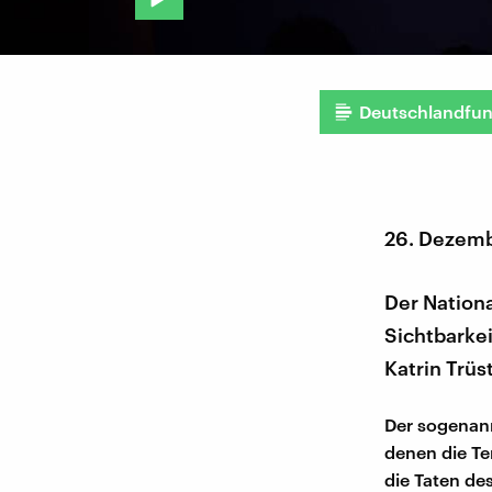
Deutschlandfu
26. Dezem
Der Nationa
Sichtbarkei
Katrin Trüs
Der sogenann
denen die Te
die Taten de