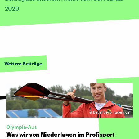
2020
Weitere Beiträge
©
Detlef Seyb, rudern.de
Olympia-Aus
Was wir von Niederlagen im Profisport