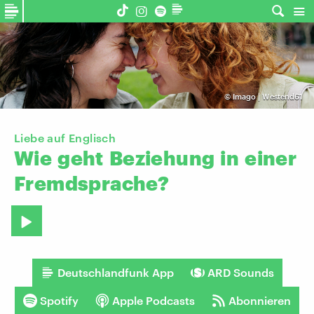
©
Imago | Westend61
Liebe auf Englisch
Wie
geht
Beziehung
in
einer
Fremdsprache?
Deutschlandfunk App
ARD Sounds
Spotify
Apple Podcasts
Abonnieren