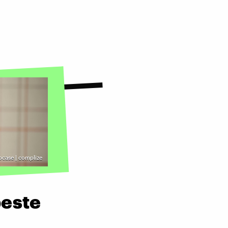
case | complize
beste