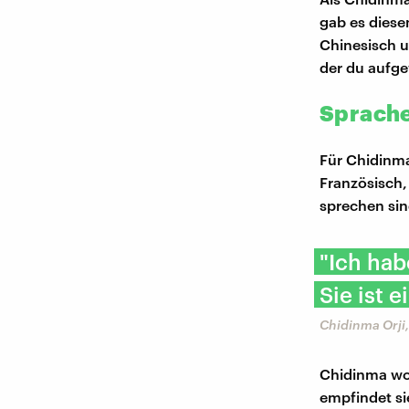
gab es diese
Chinesisch u
der du aufge
Sprache 
Für Chidinma 
Französisch,
sprechen sin
"Ich hab
Sie ist e
Chidinma Orji,
Chidinma woh
empfindet si