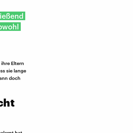
fließend
obwohl
ihre Eltern
ss sie lange
 dann doch
cht
elernt hat,