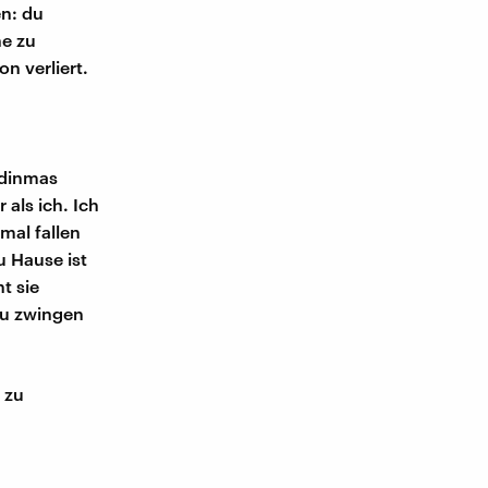
en: du
he zu
n verliert.
idinmas
 als ich. Ich
mal fallen
u Hause ist
t sie
zu zwingen
 zu