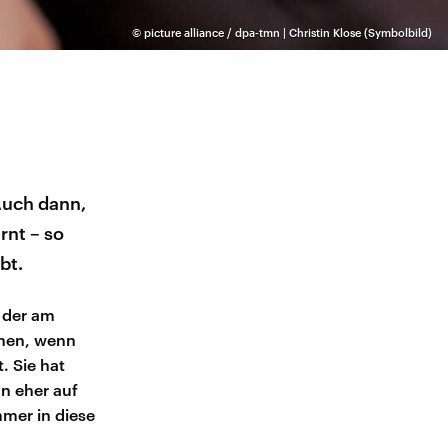
©
picture alliance / dpa-tmn | Christin Klose (Symbolbild)
Auch dann,
rnt – so
bt.
e der am
ehen, wenn
. Sie hat
nn eher auf
mmer in diese