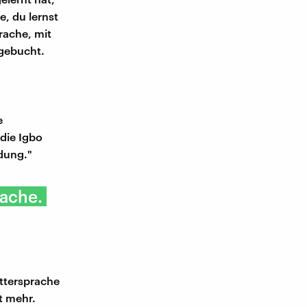
, du lernst
rache, mit
 gebucht.
e
 die Igbo
dung."
rache.
ttersprache
t mehr.