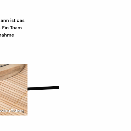
ann ist das
. Ein Team
nnahme
echina-Tuchong