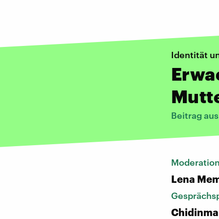
Identität 
Erwac
Mutt
Beitrag au
Moderatio
Lena Mem
Gesprächsp
Chidinma O