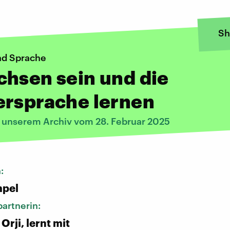
Sh
und Sprache
hsen sein und die
ersprache lernen
s unserem Archiv vom 28. Februar 2025
n:
pel
artnerin:
rji, lernt mit