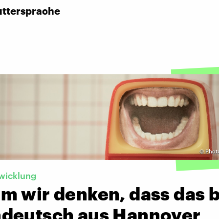
uttersprache
©
Photo
wicklung
m wir denken, dass das 
deutsch aus Hannover