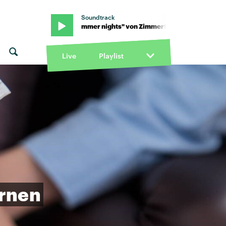
Soundtrack
immer90 · "Summer nights" von Zimmer90 · "Summer nights" von
Live
Playlist
ernen