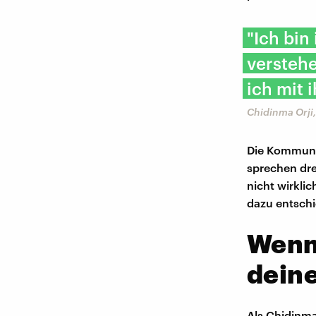
"Ich bin
verstehe
ich mit 
Chidinma Orji,
Die Kommunik
sprechen dre
nicht wirklic
dazu entsch
Wenn
deine
Als Chidinma