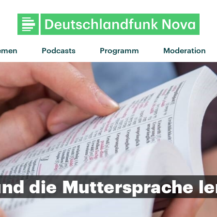
"Summer nights" von Z
emen
Podcasts
Programm
Moderation
und
die
Muttersprache
l