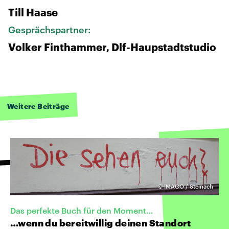
Till Haase
Gesprächspartner:
Volker Finthammer, Dlf-Haupstadtstudio
Weitere Beiträge
©
IMAGO / Steinach
Das perfekte Buch für den Moment…
…wenn du bereitwillig deinen Standort