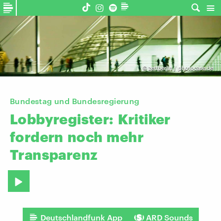
©
zettberlin / photocase.de
Bundestag und Bundesregierung
Lobbyregister:
Kritiker
fordern
noch
mehr
Transparenz
Deutschlandfunk App
ARD Sounds