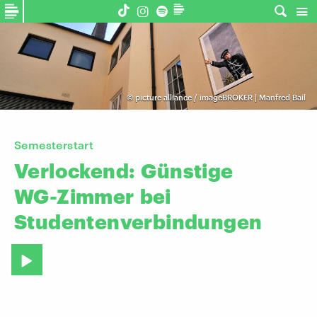
©
picture alliance / imageBROKER | Manfred Bail
Semesterstart
Verlockend:
Günstige
WG-Zimmer
bei
Studentenverbindungen