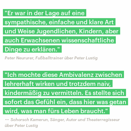
"Er war in der Lage auf eine
sympathische, einfache und klare Art
und Weise Jugendlichen, Kindern, aber
auch Erwachsenen wissenschaftliche
Dinge zu erklären."
Peter Neururer, Fußballtrainer über Peter Lustig
"Ich mochte diese Ambivalenz zwischen
lehrerhaft wirken und trotzdem naiv,
kindermäßig zu vermitteln. Es stellte sich
sofort das Gefühl ein, dass hier was getan
wird, was man fürs Leben braucht."
Schorsch Kamerun, Sänger, Autor und Theaterregisseur
über Peter Lustig