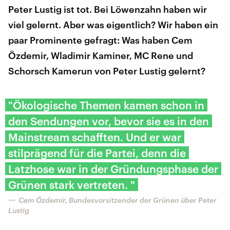
Peter Lustig ist tot. Bei Löwenzahn haben wir
viel gelernt. Aber was eigentlich? Wir haben ein
paar Prominente gefragt: Was haben Cem
Özdemir, Wladimir Kaminer, MC Rene und
Schorsch Kamerun von Peter Lustig gelernt?
"Ökologische Themen kamen schon in
den Sendungen vor, bevor sie es in den
Mainstream schafften. Und er war
stilprägend für die Partei, denn die
Latzhose war in der Gründungsphase der
Grünen stark vertreten. "
Cem Özdemir, Bundesvorsitzender der Grünen über Peter
Lustig