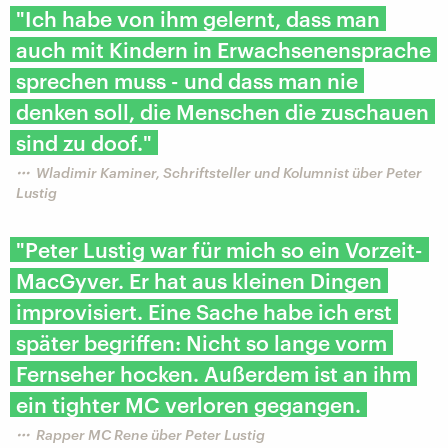
"Ich habe von ihm gelernt, dass man
auch mit Kindern in Erwachsenensprache
sprechen muss - und dass man nie
denken soll, die Menschen die zuschauen
sind zu doof."
Wladimir Kaminer, Schriftsteller und Kolumnist über Peter
Lustig
"Peter Lustig war für mich so ein Vorzeit-
MacGyver. Er hat aus kleinen Dingen
improvisiert. Eine Sache habe ich erst
später begriffen: Nicht so lange vorm
Fernseher hocken. Außerdem ist an ihm
ein tighter MC verloren gegangen.
Rapper MC Rene über Peter Lustig